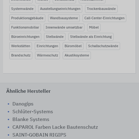
Systemwände
Ausstellungseinrichtungen
Trockenbauwände
Produktionsgebäude
Wandbausysteme
Call-Center-Einrichtungen
Funktionsmobiliar
Innenwände umsetzbar
Möbel
Büroeinrichtungen
Stellwände
Stellwände als Einrichtung
Werkstätten
Einrichtungen
Büromöbel
Schallschutzwände
Brandschutz
Wärmeschutz
Akustiksysteme
Ähnliche Hersteller
Danogips
Schlüter-Systems
Blanke Systems
CAPAROL Farben Lacke Bautenschutz
SAINT-GOBAIN RIGIPS