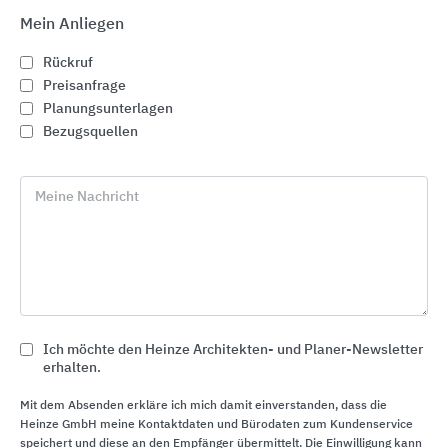
Mein Anliegen
Rückruf
Preisanfrage
Planungsunterlagen
Bezugsquellen
Meine Nachricht
Gute Raumakustik mit Akustikdecken, Baffeln,
Deckensegeln und Wandabsorbern
Ich möchte den Heinze Architekten- und Planer-Newsletter
Rockfon
erhalten.
Mit dem Absenden erkläre ich mich damit einverstanden, dass die
Heinze GmbH meine Kontaktdaten und Bürodaten zum Kundenservice
speichert und diese an den Empfänger übermittelt. Die Einwilligung kann