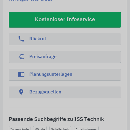
Kostenloser Infoservice
phone
Rückruf
euro_symbol
Preisanfrage
import_contacts
Planungsunterlagen
location_on
Bezugsquellen
Passende Suchbegriffe zu ISS Technik
Innenwände
Wände
Schallschutz
Arbeitszimmer