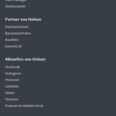
CAD-Manager
Stellenmarkt
Partner von Heinze
BauDatenbank
BauDatenOnline
BauNetz
baunetz id
Aktuelles von Heinze
Facebook
Instagram
Pinterest
LinkedIn
Vimeo
Youtube
Podcast Architekturfunk