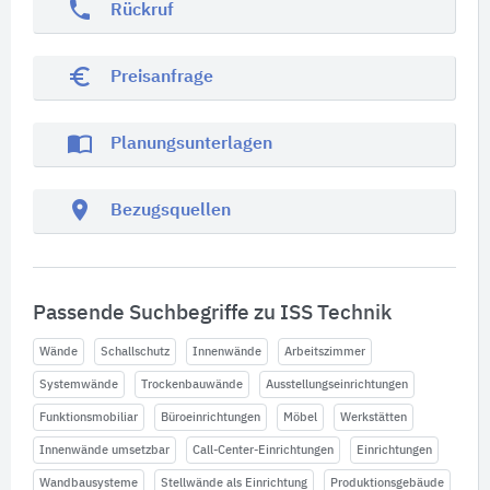
phone
Rückruf
euro_symbol
Preisanfrage
import_contacts
Planungsunterlagen
location_on
Bezugsquellen
Passende Suchbegriffe zu ISS Technik
Wände
Schallschutz
Innenwände
Arbeitszimmer
Systemwände
Trockenbauwände
Ausstellungseinrichtungen
Funktionsmobiliar
Büroeinrichtungen
Möbel
Werkstätten
Innenwände umsetzbar
Call-Center-Einrichtungen
Einrichtungen
Wandbausysteme
Stellwände als Einrichtung
Produktionsgebäude