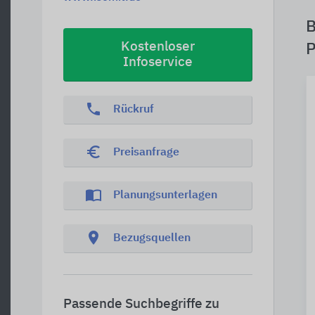
B
Kostenloser
P
Infoservice
phone
Rückruf
euro_symbol
Preisanfrage
import_contacts
Planungsunterlagen
location_on
Bezugsquellen
Passende Suchbegriffe zu