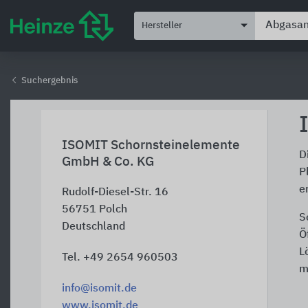
Hersteller
Suchergebnis
ISOMIT Schornsteinelemente
D
GmbH & Co. KG
P
e
Rudolf-Diesel-Str. 16
56751
Polch
S
Deutschland
Ö
L
Tel. +49 2654 960503
m
info@isomit.de
www.isomit.de