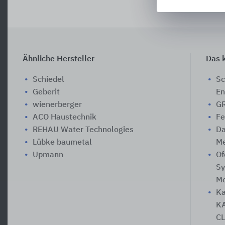
Ähnliche Hersteller
Das k
Schiedel
Sc
Geberit
En
wienerberger
GR
ACO Haustechnik
Fe
REHAU Water Technologies
Da
Lübke baumetal
Me
Upmann
Of
Sy
Mo
Ka
KA
CL