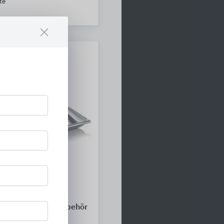
te
entwässerungszubehör