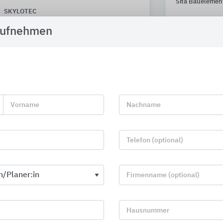
Sita Bauelemen
SKYLOTEC
aufnehmen
Vorname
Nachname
Telefon (optional)
Firmenname (optional)
Ofensystem KINGFIRE
GRÖMO Dach
Hausnummer
Schiedel
GRÖMO