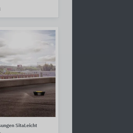
l
ungen SitaLeicht