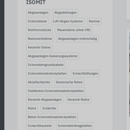
ISOMIT
Abgasanlagen
Abgasleitungen
Schornsteine
Luft-Abgas-Systeme
Kamine
Rohrformstücke
Mauersteine (ohne VM)
Naturwerksteine
Abgasanlagen mehrschalig
Keramik-Steine
Abgasanlagen-Sanierungssysteme
Schornsteingrundpakete
Schornsteinabdeckplatten
Schachtlüftungen
Abluftschächte
Keramische Rohre
Stahlbeton-Schornsteinabdeckplatten
Keramik-Abgasanlagen
Keramik-Rohre
Rohre
Schächte
Beton-Schornsteinabdeckplatten
Schachtbauteile
Schornsteinkragplatten