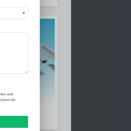
aten und
 kann ich
ngssysteme
any