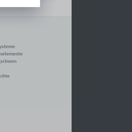
systeme
melemente
srinnen
e
ächte