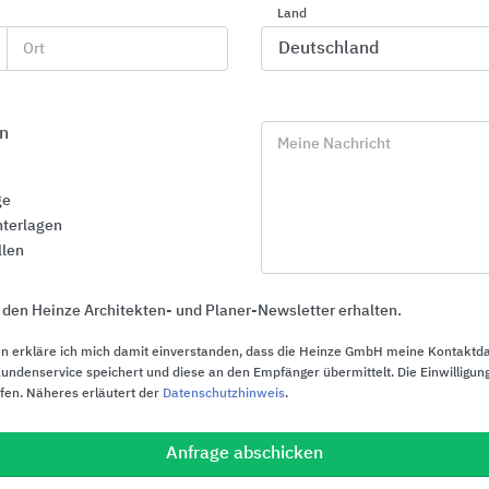
Land
Ort
n
Meine Nachricht
ge
terlagen
llen
 den Heinze Architekten- und Planer-Newsletter erhalten.
n erkläre ich mich damit einverstanden, dass die Heinze GmbH meine Kontaktd
ndenservice speichert und diese an den Empfänger übermittelt. Die Einwilligung
ufen. Näheres erläutert der
Datenschutzhinweis
.
Abwassertechnik
Entwässeru
REHAU Water Technologies
BLÜCHER Germ
Anfrage abschicken