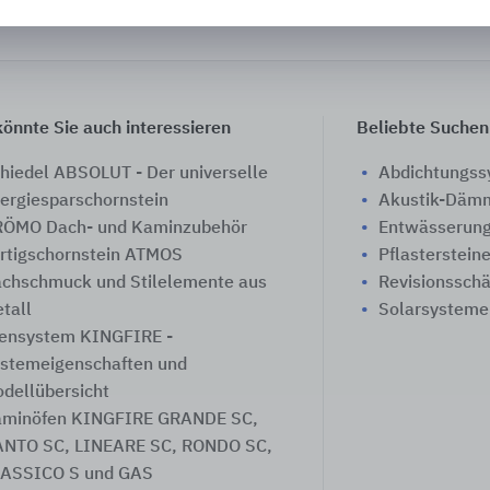
önnte Sie auch interessieren
Beliebte Suchen
hiedel ABSOLUT - Der universelle
Abdichtungs
ergiesparschornstein
Akustik-Däm
ÖMO Dach- und Kaminzubehör
Entwässerung
rtigschornstein ATMOS
Pflasterstein
chschmuck und Stilelemente aus
Revisionssch
tall
Solarsysteme
ensystem KINGFIRE -
stemeigenschaften und
dellübersicht
minöfen KINGFIRE GRANDE SC,
NTO SC, LINEARE SC, RONDO SC,
ASSICO S und GAS