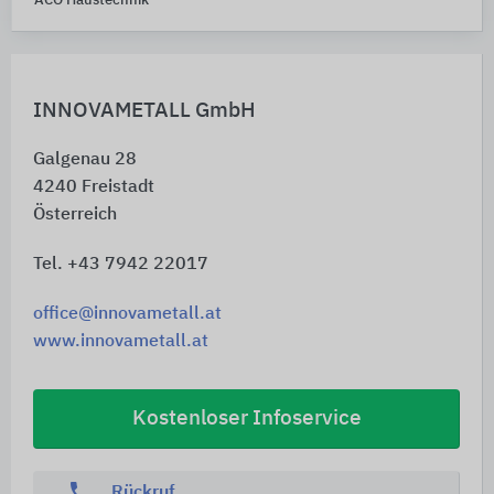
ACO Haustechnik
INNOVAMETALL GmbH
Galgenau 28
4240
Freistadt
Österreich
Tel. +43 7942 22017
office@innovametall.at
www.innovametall.at
Kostenloser Infoservice
phone
Rückruf