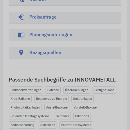
euro_symbol
Preisanfrage
import_contacts
Planungsunterlagen
location_on
Bezugsquellen
Passende Suchbegriffe zu INNOVAMETALL
Balkonerweiterungen
Balkone
Überdachungen
Fertigbalkone
Krag-Balkone
Regenerative Energie
Solaranlagen
Photovoltaikanlagen
Anstellbalkone
Vorstell-Bakone
Geländer-Montagesysteme
Geländer
Bikeports
Balkonsanierung
Solardach
Fahrradparksysteme