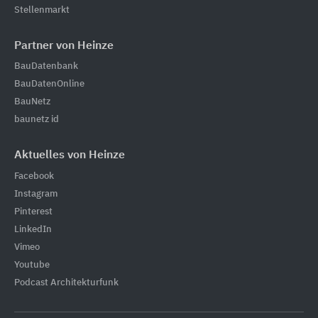
Stellenmarkt
Partner von Heinze
BauDatenbank
BauDatenOnline
BauNetz
baunetz id
Aktuelles von Heinze
Facebook
Instagram
Pinterest
LinkedIn
Vimeo
Youtube
Podcast Architekturfunk