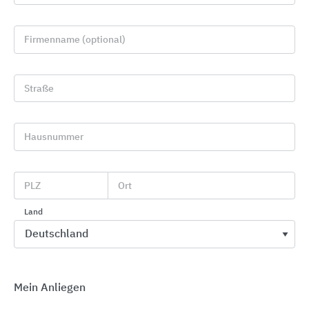
Firmenname (optional)
Straße
Hausnummer
PLZ
Ort
Geländersysteme
Q-railing
Land
Mein Anliegen