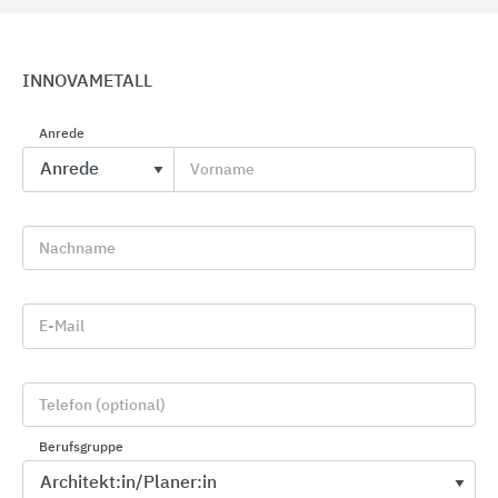
INNOVAMETALL
Anrede
Vorname
Stadt- und Freiraumausstattung
Nachname
WSM - Walter Solbach Metallbau
E-Mail
Telefon (optional)
Berufsgruppe