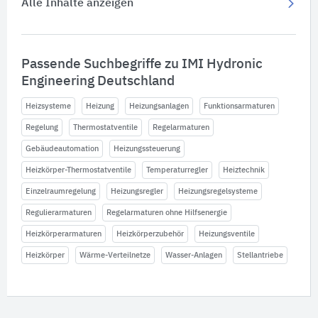
Alle Inhalte anzeigen
Passende Suchbegriffe zu IMI Hydronic
Engineering Deutschland
Heizsysteme
Heizung
Heizungsanlagen
Funktionsarmaturen
Regelung
Thermostatventile
Regelarmaturen
Gebäudeautomation
Heizungssteuerung
Heizkörper-Thermostatventile
Temperaturregler
Heiztechnik
Einzelraumregelung
Heizungsregler
Heizungsregelsysteme
Regulierarmaturen
Regelarmaturen ohne Hilfsenergie
Heizkörperarmaturen
Heizkörperzubehör
Heizungsventile
Heizkörper
Wärme-Verteilnetze
Wasser-Anlagen
Stellantriebe