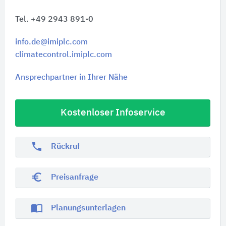
Tel. +49 2943 891-0
info.de@imiplc.com
climatecontrol.imiplc.com
Ansprechpartner in Ihrer Nähe
Kostenloser Infoservice
phone
Rückruf
euro_symbol
Preisanfrage
import_contacts
Planungsunterlagen