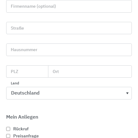
Firmenname (optional)
Straße
Hausnummer
PLZ
Ort
GRÖMO Dachentwässerungszubehör
GRÖMO
Land
Mein Anliegen
Rückruf
Preisanfrage