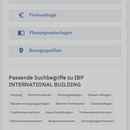
euro_symbol
Preisanfrage
import_contacts
Planungsunterlagen
location_on
Bezugsquellen
Passende Suchbegriffe zu IBP
INTERNATIONAL BUILDING
Heizung
Rohrformstücke
Heizungsanlagen
Wasser-Anlagen
Wasserversorgungsanlagen
Wärme-Verteilnetze
Sanitäranlagen
Funktionsarmaturen
Haus-Gasleitungen
Trinkwasserarmaturen
Rohreinbauarmaturen
Absperrarmaturen
Versorgungsarmaturen