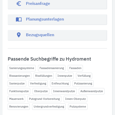
euro_symbol
Preisanfrage
import_contacts
Planungsunterlagen
location_on
Bezugsquellen
Passende Suchbegriffe zu Hydroment
Sanierungssysteme
Fassadensanierung
Fassaden
Risssanierungen
Rissfüllungen
Innenputze
Verfüllung
Sanierputze
Verfestigung
Entfeuchtung
Putzsanierung
Funktionsputze
Oberputze
Innenwandputze
Außenwandputze
Mauerwerk
Putzgrund-Vorbereitung
Innen-Oberputz
Renovierungen
Untergrundverfestigung
Putzsysteme