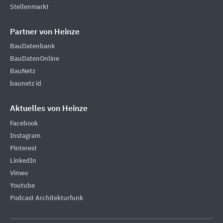
Stellenmarkt
Partner von Heinze
BauDatenbank
BauDatenOnline
BauNetz
baunetz id
Aktuelles von Heinze
Facebook
Instagram
Pinterest
LinkedIn
Vimeo
Youtube
Podcast Architekturfunk