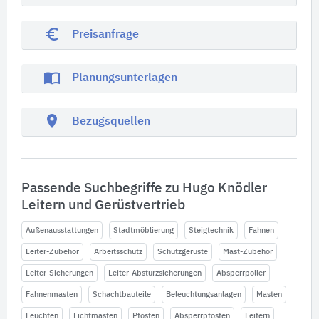
euro_symbol
Preisanfrage
import_contacts
Planungsunterlagen
location_on
Bezugsquellen
Passende Suchbegriffe zu Hugo Knödler
Leitern und Gerüstvertrieb
Außenausstattungen
Stadtmöblierung
Steigtechnik
Fahnen
Leiter-Zubehör
Arbeitsschutz
Schutzgerüste
Mast-Zubehör
Leiter-Sicherungen
Leiter-Absturzsicherungen
Absperrpoller
Fahnenmasten
Schachtbauteile
Beleuchtungsanlagen
Masten
Leuchten
Lichtmasten
Pfosten
Absperrpfosten
Leitern