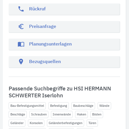
phone
Rückruf
euro_symbol
Preisanfrage
import_contacts
Planungsunterlagen
location_on
Bezugsquellen
Passende Suchbegriffe zu HSI HERMANN
SCHWERTER Iserlohn
Bau-Befestigungsmittel
Befestigung
Baubeschläge
Wände
Beschläge
Schrauben
Innenwände
Haken
Böden
Geländer
Konsolen
Geländerbefestigungen
Türen