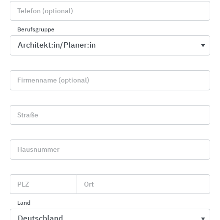
Telefon (optional)
Berufsgruppe
Firmenname (optional)
Sanitärarmaturen für Wasch- und Duschanlagen
Straße
KWC Aquarotter
Hausnummer
PLZ
Ort
Land