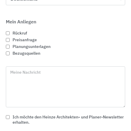
Mein Anliegen
Rückruf
Preisanfrage
Planungsunterlagen
Bezugsquellen
Meine Nachricht
Abgleicharmaturen für Durchfluss, Druck und
Temperatur / Absperrarmaturen
Oventrop
Ich möchte den Heinze Architekten- und Planer-Newsletter
erhalten.