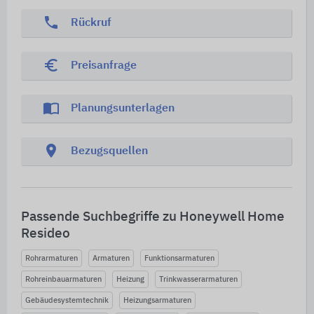
phone
Rückruf
euro_symbol
Preisanfrage
import_contacts
Planungsunterlagen
location_on
Bezugsquellen
Passende Suchbegriffe zu Honeywell Home
Resideo
Rohrarmaturen
Armaturen
Funktionsarmaturen
Rohreinbauarmaturen
Heizung
Trinkwasserarmaturen
Gebäudesystemtechnik
Heizungsarmaturen