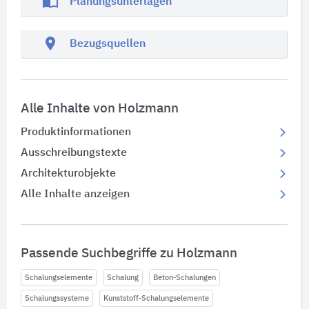
import_contacts
Planungsunterlagen
location_on
Bezugsquellen
Alle Inhalte von Holzmann
Produktinformationen
Ausschreibungstexte
Architekturobjekte
Alle Inhalte anzeigen
Passende Suchbegriffe zu Holzmann
Schalungselemente
Schalung
Beton-Schalungen
Schalungssysteme
Kunststoff-Schalungselemente