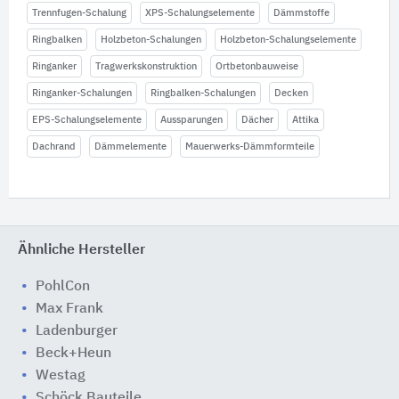
Trennfugen-Schalung
XPS-Schalungselemente
Dämmstoffe
Ringbalken
Holzbeton-Schalungen
Holzbeton-Schalungselemente
Ringanker
Tragwerkskonstruktion
Ortbetonbauweise
Ringanker-Schalungen
Ringbalken-Schalungen
Decken
EPS-Schalungselemente
Aussparungen
Dächer
Attika
Dachrand
Dämmelemente
Mauerwerks-Dämmformteile
Ähnliche Hersteller
PohlCon
Max Frank
Ladenburger
Beck+Heun
Westag
Schöck Bauteile