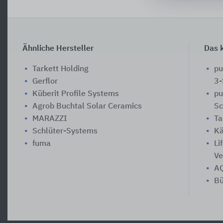
Ähnliche Hersteller
Das k
Tarkett Holding
pu
Gerflor
3-
Küberit Profile Systems
pu
Agrob Buchtal Solar Ceramics
Sc
MARAZZI
Ta
Schlüter-Systems
Kä
fuma
Li
Ve
A
Bü