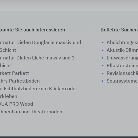
önnte Sie auch interessieren
Beliebte Suchen
r natur Dielen Douglasie massiv und
Abdichtungs
Schicht
Akustik-Däm
r natur Dielen Eiche massiv und 3-
Entwässerung
hicht
Pflasterstein
rkett Parkett
Revisionssch
hrs Parkettboden
Solarsysteme
fe Echtholzboden zum Klicken oder
rkleben
QUA PRO Wood
hnenbau und Theaterböden