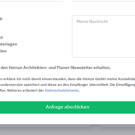
n
Meine Nachricht
ge
terlagen
llen
 den Heinze Architekten- und Planer-Newsletter erhalten.
n erkläre ich mich damit einverstanden, dass die Heinze GmbH meine Kontaktd
ndenservice speichert und diese an den Empfänger übermittelt. Die Einwilligung
ufen. Näheres erläutert der
Datenschutzhinweis
.
Anfrage abschicken
Keramikfliesen für Wand und Boden
MyDesign by
MARAZZI
Schlüter-Syste