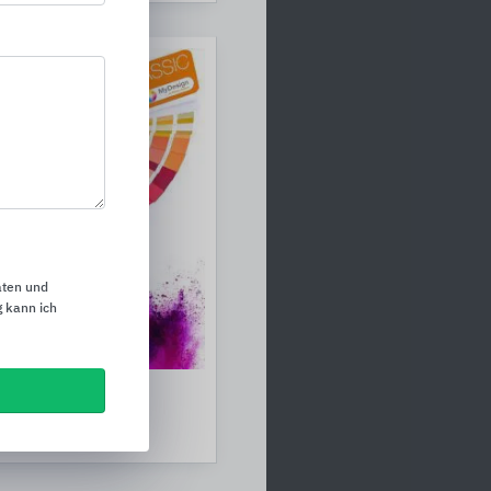
aten und
 kann ich
 Schlüter-Systems
ms