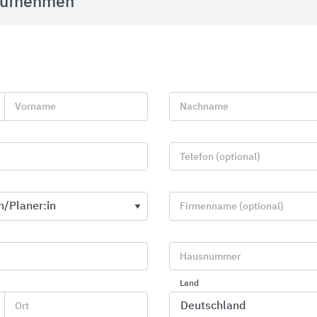
aufnehmen
Vorname
Nachname
Telefon (optional)
Firmenname (optional)
Hausnummer
Profile für Wand, Boden, Treppe und
Textile mod
Sanierung
Land
Interface
Blanke Systems
Ort