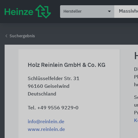
Hersteller
Suchergebnis
Holz Reinlein GmbH & Co. KG
D
P
Schlüsselfelder Str. 31
h
96160
Geiselwind
Deutschland
S
u
Tel. +49 9556 9229-0
P
K
info@reinlein.de
www.reinlein.de