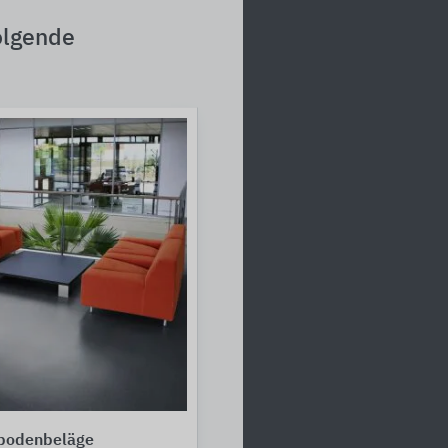
olgende
tbodenbeläge