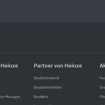
 Heinze
Partner von Heinze
Ak
BauDatenbank
Fa
BauDatenOnline
In
xte-Manager
BauNetz
Pin