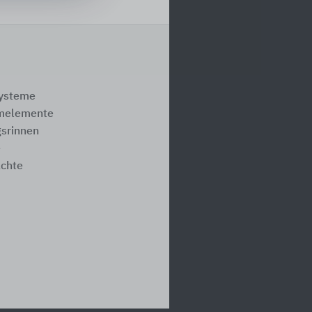
systeme
melemente
srinnen
e
ächte