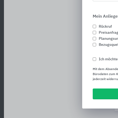
Mein Anliege
Rückruf
Preisanfra
Planungsun
Bezugsque
Ich möchte
Mit dem Absende
Bürodaten zum Ku
jederzeit widerr