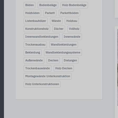
Böden
Bodenbeläge
Holz-Bodenbeläge
Holzböden
Parkett
Parkettböden
Listenbauhölzer
Wände
Holzbau
Konstruktionsholz
Dächer
Vollholz
Innenwandbekleidungen
Innenwände
Trockenausbau
Wandbekleidungen
Bekleidung
Wandbekleidungssysteme
Außenwände
Decken
Dielungen
Trockenbauwände
Holz-Decken
Montagewände Unterkonstruktion
Holz-Unterkonstruktionen