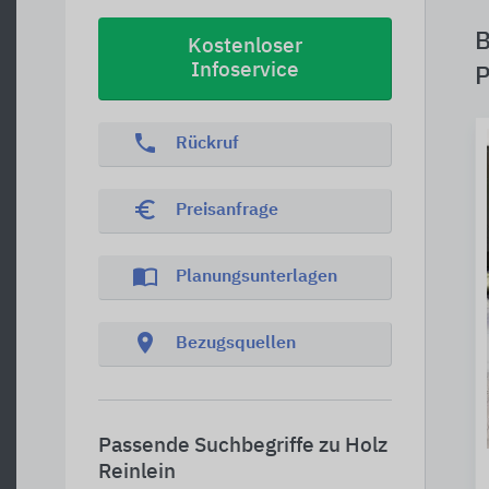
B
Kostenloser
Infoservice
P
phone
Rückruf
euro_symbol
Preisanfrage
import_contacts
Planungsunterlagen
location_on
Bezugsquellen
Passende Suchbegriffe zu Holz
Reinlein