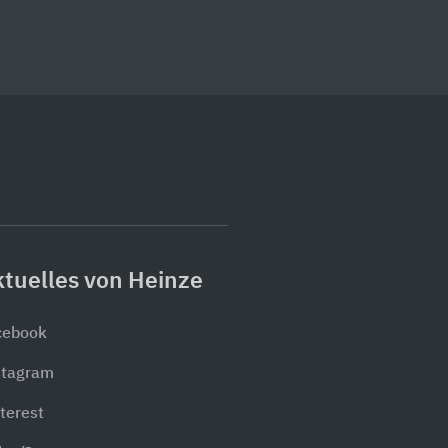
tuelles von Heinze
cebook
stagram
terest