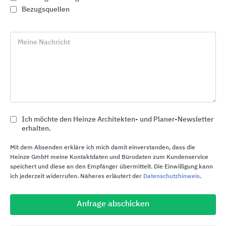
Bezugsquellen
Meine Nachricht
Ich möchte den Heinze Architekten- und Planer-Newsletter
erhalten.
Keramikfliesen für Wand und Boden
Mit dem Absenden erkläre ich mich damit einverstanden, dass die
MARAZZI
Heinze GmbH meine Kontaktdaten und Bürodaten zum Kundenservice
speichert und diese an den Empfänger übermittelt. Die Einwilligung kann
ich jederzeit widerrufen. Näheres erläutert der
Datenschutzhinweis
.
Anfrage abschicken