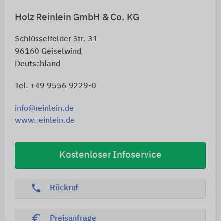
Holz Reinlein GmbH & Co. KG
Schlüsselfelder Str. 31
96160
Geiselwind
Deutschland
Tel. +49 9556 9229-0
info@reinlein.de
www.reinlein.de
Kostenloser Infoservice
phone
Rückruf
euro_symbol
Preisanfrage