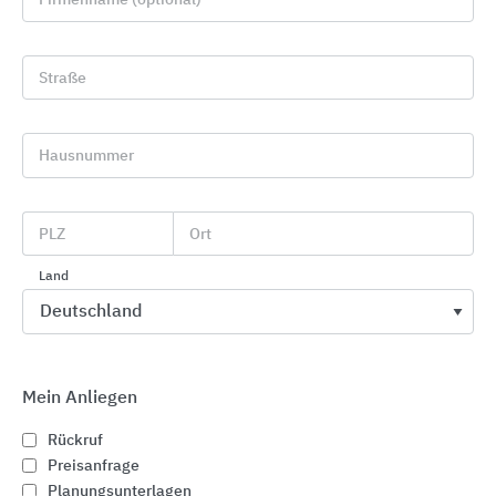
Straße
Hausnummer
Textile modulare Bodenbeläge
PLZ
Ort
Interface
Land
Mein Anliegen
Rückruf
Preisanfrage
Planungsunterlagen