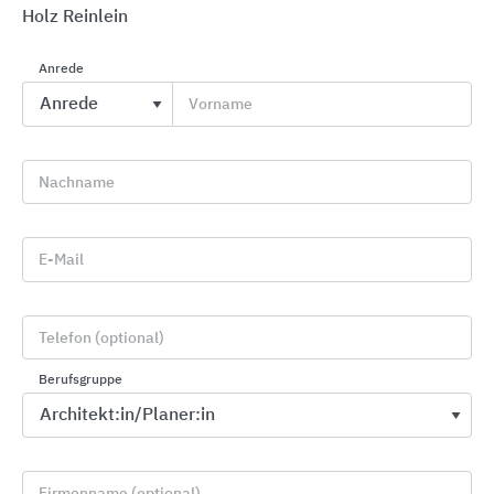
Holz Reinlein
Anrede
Vorname
Profile für Wand, Boden, Treppe und Sanierung
Blanke Systems
Nachname
E-Mail
Telefon (optional)
Berufsgruppe
Firmenname (optional)