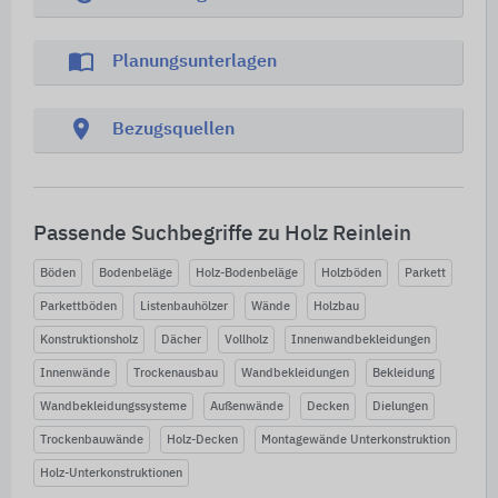
import_contacts
Planungsunterlagen
location_on
Bezugsquellen
Passende Suchbegriffe zu Holz Reinlein
Böden
Bodenbeläge
Holz-Bodenbeläge
Holzböden
Parkett
Parkettböden
Listenbauhölzer
Wände
Holzbau
Konstruktionsholz
Dächer
Vollholz
Innenwandbekleidungen
Innenwände
Trockenausbau
Wandbekleidungen
Bekleidung
Wandbekleidungssysteme
Außenwände
Decken
Dielungen
Trockenbauwände
Holz-Decken
Montagewände Unterkonstruktion
Holz-Unterkonstruktionen