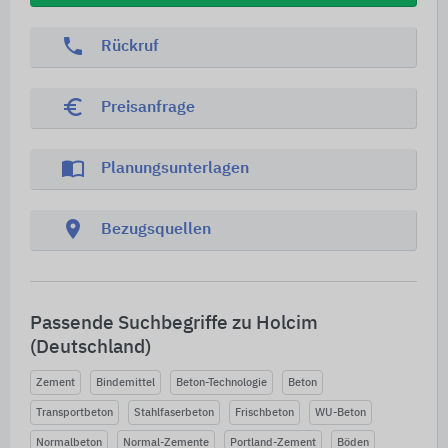
phone
Rückruf
euro_symbol
Preisanfrage
import_contacts
Planungsunterlagen
location_on
Bezugsquellen
Passende Suchbegriffe zu Holcim
(Deutschland)
Zement
Bindemittel
Beton-Technologie
Beton
Transportbeton
Stahlfaserbeton
Frischbeton
WU-Beton
Normalbeton
Normal-Zemente
Portland-Zement
Böden