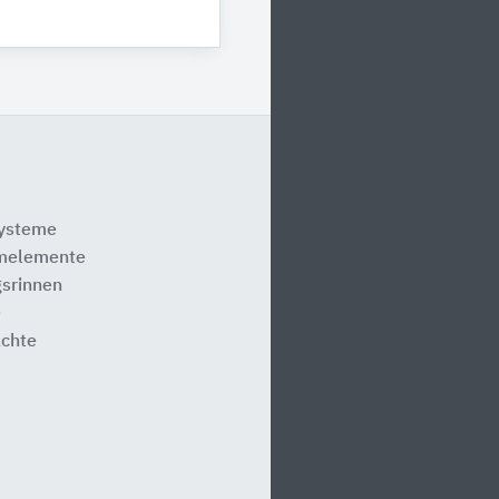
systeme
melemente
srinnen
e
ächte