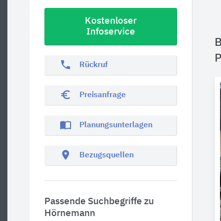
Kostenloser
Infoservice
B
P
phone
Rückruf
euro_symbol
Preisanfrage
import_contacts
Planungsunterlagen
location_on
Bezugsquellen
Passende Suchbegriffe zu
Hörnemann