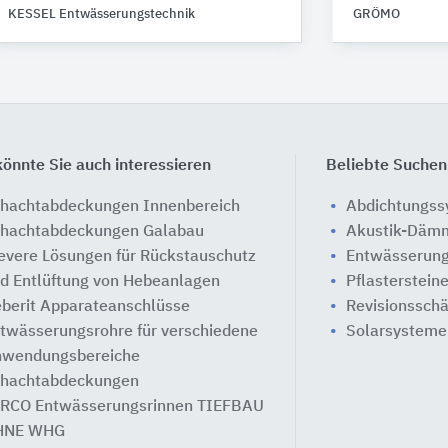
KESSEL Entwässerungstechnik
GRÖMO
önnte Sie auch interessieren
Beliebte Suchen
hachtabdeckungen Innenbereich
Abdichtungs
hachtabdeckungen Galabau
Akustik-Däm
evere Lösungen für Rückstauschutz
Entwässerung
d Entlüftung von Hebeanlagen
Pflasterstein
berit Apparateanschlüsse
Revisionssch
twässerungsrohre für verschiedene
Solarsysteme
wendungsbereiche
hachtabdeckungen
RCO Entwässerungsrinnen TIEFBAU
HNE WHG