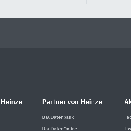
 Heinze
Partner von Heinze
Ak
BauDatenbank
Fa
BauDatenOnline
In