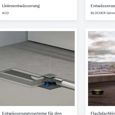
Linienentwässerung
Entwässeru
ACO
BLÜCHER Germ
Entwässerungssysteme für den
Flachdachlös