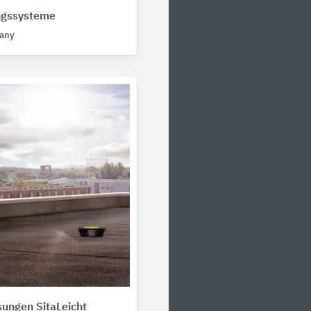
ngssysteme
any
ungen SitaLeicht