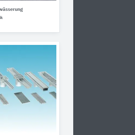
wässerung
ik