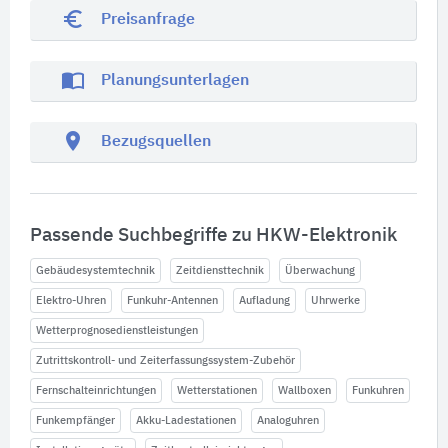
euro_symbol
Preisanfrage
import_contacts
Planungsunterlagen
location_on
Bezugsquellen
Passende Suchbegriffe zu HKW-Elektronik
Gebäudesystemtechnik
Zeitdiensttechnik
Überwachung
Elektro-Uhren
Funkuhr-Antennen
Aufladung
Uhrwerke
Wetterprognosedienstleistungen
Zutrittskontroll- und Zeiterfassungssystem-Zubehör
Fernschalteinrichtungen
Wetterstationen
Wallboxen
Funkuhren
Funkempfänger
Akku-Ladestationen
Analoguhren