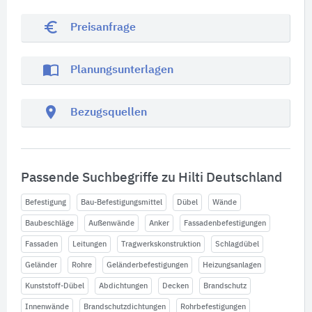
euro_symbol
Preisanfrage
import_contacts
Planungsunterlagen
location_on
Bezugsquellen
Passende Suchbegriffe zu Hilti Deutschland
Befestigung
Bau-Befestigungsmittel
Dübel
Wände
Baubeschläge
Außenwände
Anker
Fassadenbefestigungen
Fassaden
Leitungen
Tragwerkskonstruktion
Schlagdübel
Geländer
Rohre
Geländerbefestigungen
Heizungsanlagen
Kunststoff-Dübel
Abdichtungen
Decken
Brandschutz
Innenwände
Brandschutzdichtungen
Rohrbefestigungen