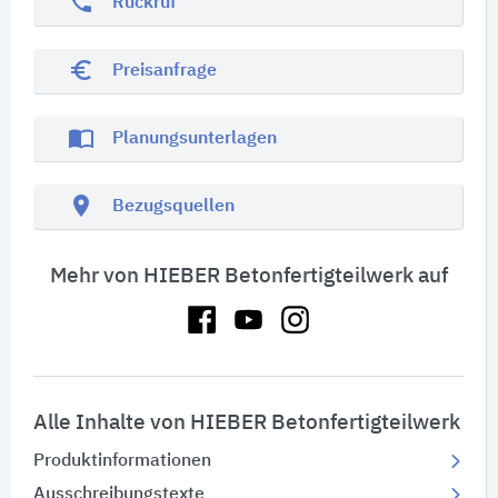
phone
Rückruf
euro_symbol
Preisanfrage
import_contacts
Planungsunterlagen
location_on
Bezugsquellen
Mehr von HIEBER Betonfertigteilwerk auf
Alle Inhalte von HIEBER Betonfertigteilwerk
Produktinformationen
Ausschreibungstexte