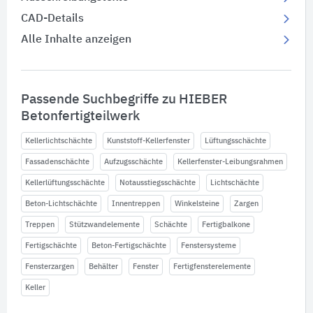
CAD-Details
Alle Inhalte anzeigen
Passende Suchbegriffe zu HIEBER
Betonfertigteilwerk
Kellerlichtschächte
Kunststoff-Kellerfenster
Lüftungsschächte
Fassadenschächte
Aufzugsschächte
Kellerfenster-Leibungsrahmen
Kellerlüftungsschächte
Notausstiegsschächte
Lichtschächte
Beton-Lichtschächte
Innentreppen
Winkelsteine
Zargen
Treppen
Stützwandelemente
Schächte
Fertigbalkone
Fertigschächte
Beton-Fertigschächte
Fenstersysteme
Fensterzargen
Behälter
Fenster
Fertigfensterelemente
Keller