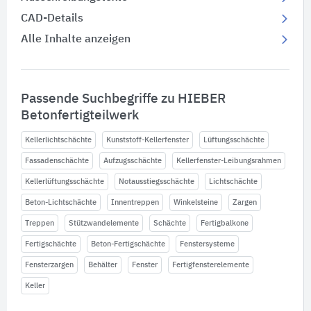
CAD-Details
Alle Inhalte anzeigen
Passende Suchbegriffe zu HIEBER
Betonfertigteilwerk
Kellerlichtschächte
Kunststoff-Kellerfenster
Lüftungsschächte
Fassadenschächte
Aufzugsschächte
Kellerfenster-Leibungsrahmen
Kellerlüftungsschächte
Notausstiegsschächte
Lichtschächte
Beton-Lichtschächte
Innentreppen
Winkelsteine
Zargen
Treppen
Stützwandelemente
Schächte
Fertigbalkone
Fertigschächte
Beton-Fertigschächte
Fenstersysteme
Fensterzargen
Behälter
Fenster
Fertigfensterelemente
Keller