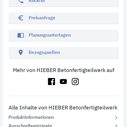
phone
Rückruf
euro_symbol
Preisanfrage
import_contacts
Planungsunterlagen
location_on
Bezugsquellen
Mehr von HIEBER Betonfertigteilwerk auf
Alle Inhalte von HIEBER Betonfertigteilwerk
Produktinformationen
Ausschreibungstexte