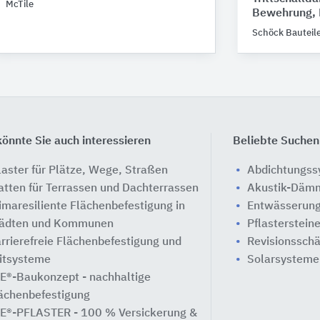
McTile
Bewehrung, 
Schöck Bauteil
önnte Sie auch interessieren
Beliebte Suchen
laster für Plätze, Wege, Straßen
Abdichtungs
atten für Terrassen und Dachterrassen
Akustik-Däm
imaresiliente Flächenbefestigung in
Entwässerung
ädten und Kommunen
Pflasterstein
rrierefreie Flächenbefestigung und
Revisionssch
itsysteme
Solarsysteme
E®-Baukonzept - nachhaltige
ächenbefestigung
E®-PFLASTER - 100 % Versickerung &