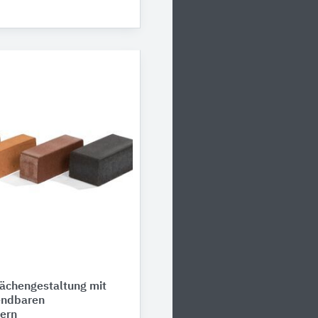
Flächengestaltung mit
endbaren
kern