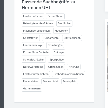
Passende Suchbegriffe zu
Hermann UHL
Landschaftsbau
Beton-Steine
Befestigte Außenflächen
Freiflächen
Flächenbefestigungen
Mauerwerk
Sportstätten
Fundamente
Einfriedungen
Laufbahnbeläge
Gründungen
Erdberührte Bauteile
Dränage
Spielplatzflächen
Sportplätze
Naturwerksteine
Grünanlagen
Filterung
Frostschutzschichten
Fußbodenkonstruktionen
Mauersteine
Deckschicht
Tennisplatz
Gartenmauern