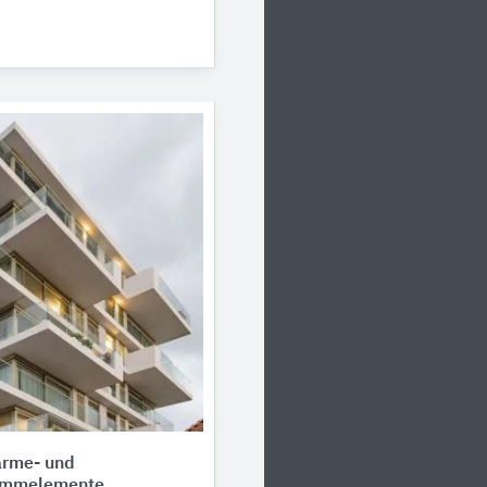
rme- und
dämmelemente,