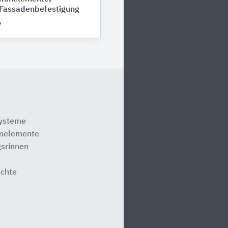
Fassadenbefestigung
e
systeme
melemente
srinnen
e
ächte