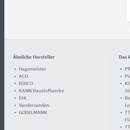
Ähnliche Hersteller
Das k
Hagemeister
Pf
ACO
Pl
BIRCO
Kl
KANN Baustoffwerke
St
EHL
Ba
Vandersanden
Le
GODELMANN
TT
Fl
TT