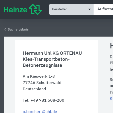
Hersteller
Suchergebnis
Hermann Uhl KG ORTENAU
D
Kies-Transportbeton-
P
Betonerzeugnisse
h
Am Kieswerk 1-3
S
77746
Schutterwald
u
Deutschland
P
K
Tel. +49 781 508-200
o.borchert@uhl.de