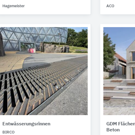
Hagemeister
ACO
Entwässerungsrinnen
GDM Flächen
Beton
BIRCO