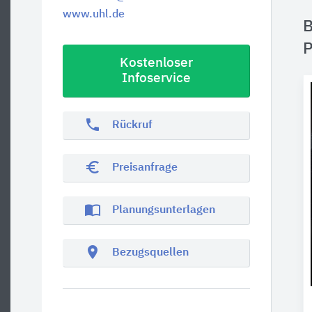
www.uhl.de
B
P
Kostenloser
Infoservice
phone
Rückruf
euro_symbol
Preisanfrage
import_contacts
Planungsunterlagen
location_on
Bezugsquellen