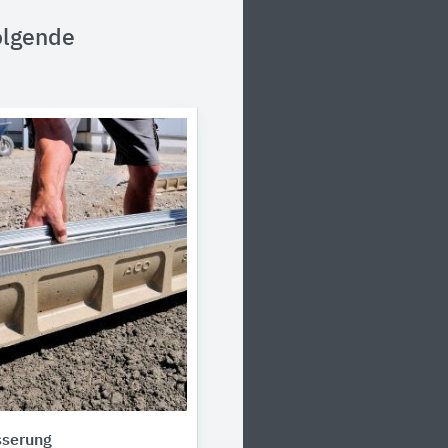
olgende
sserung