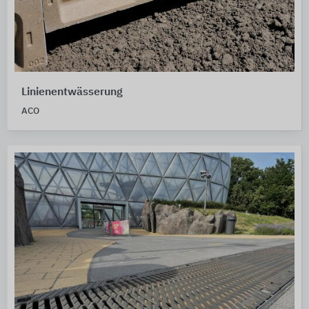
Linienentwässerung
ACO