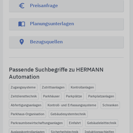
euro_symbol
Preisanfrage
import_contacts
Planungsunterlagen
location_on
Bezugsquellen
Passende Suchbegriffe zu HERMANN
Automation
Zugangssysteme
Zutrittsanlagen
Kontrollanlagen
Zeitdiensttechnik
Parkhäuser
Parkplätze
Parkplatzanlagen
Abfertigungsanlagen
Kontroll- und Erfassungssysteme
Schranken
Parkhaus-Organisation
Gebäudesystemtechnik
Parkraumbewirtschaftungsanlagen
Einfahrt
Gebäudeleittechnik
Auslasskontrollanlagen
Sicherheitstechnik
Induktionsschleifen