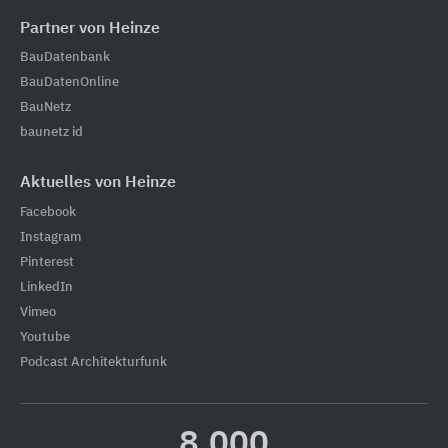
Partner von Heinze
BauDatenbank
BauDatenOnline
BauNetz
baunetz id
Aktuelles von Heinze
Facebook
Instagram
Pinterest
LinkedIn
Vimeo
Youtube
Podcast Architekturfunk
8.000