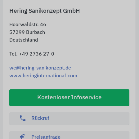
Hering Sanikonzept GmbH
Hoorwaldstr. 46
57299
Burbach
Deutschland
Tel. +49 2736 27-0
wc@hering-sanikonzept.de
www.heringinternational.com
Kostenloser Infoservice
phone
Rückruf
euro_symbol
Preisanfrage