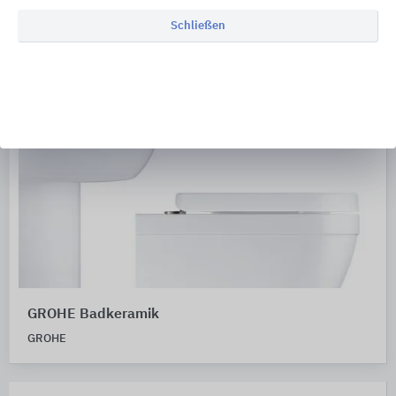
Schließen
GROHE Badkeramik
GROHE