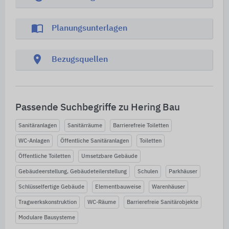
import_contacts
Planungsunterlagen
location_on
Bezugsquellen
Passende Suchbegriffe zu Hering Bau
Sanitäranlagen
Sanitärräume
Barrierefreie Toiletten
WC-Anlagen
Öffentliche Sanitäranlagen
Toiletten
Öffentliche Toiletten
Umsetzbare Gebäude
Gebäudeerstellung, Gebäudeteilerstellung
Schulen
Parkhäuser
Schlüsselfertige Gebäude
Elementbauweise
Warenhäuser
Tragwerkskonstruktion
WC-Räume
Barrierefreie Sanitärobjekte
Modulare Bausysteme