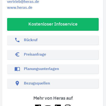
vertrieb@heras.de
www.heras.de
Kostenloser Infoservice
phone
Rückruf
euro_symbol
Preisanfrage
import_contacts
Planungsunterlagen
location_on
Bezugsquellen
Mehr von Heras auf