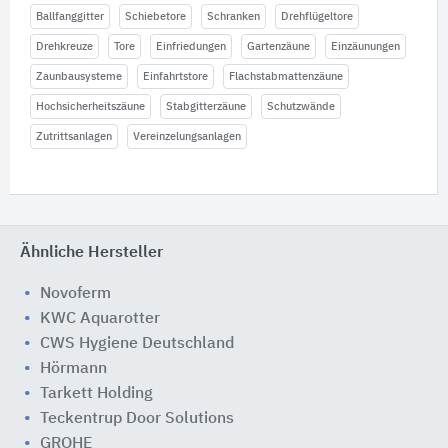
Ballfanggitter
Schiebetore
Schranken
Drehflügeltore
Drehkreuze
Tore
Einfriedungen
Gartenzäune
Einzäunungen
Zaunbausysteme
Einfahrtstore
Flachstabmattenzäune
Hochsicherheitszäune
Stabgitterzäune
Schutzwände
Zutrittsanlagen
Vereinzelungsanlagen
Ähnliche Hersteller
Novoferm
KWC Aquarotter
CWS Hygiene Deutschland
Hörmann
Tarkett Holding
Teckentrup Door Solutions
GROHE