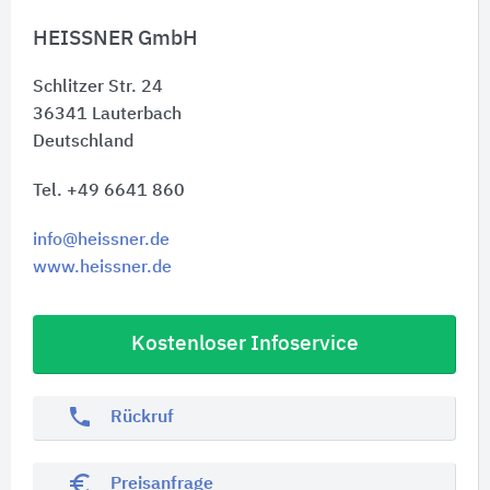
HEISSNER GmbH
Schlitzer Str. 24
36341
Lauterbach
Deutschland
Tel. +49 6641 860
info@heissner.de
www.heissner.de
Kostenloser Infoservice
phone
Rückruf
euro_symbol
Preisanfrage