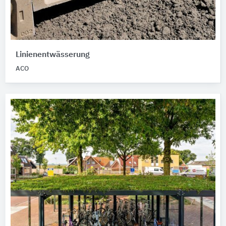
Linienentwässerung
ACO