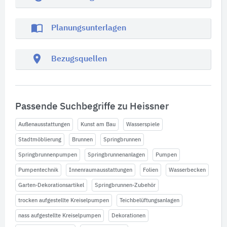
import_contacts
Planungsunterlagen
location_on
Bezugsquellen
Passende Suchbegriffe zu Heissner
Außenausstattungen
Kunst am Bau
Wasserspiele
Stadtmöblierung
Brunnen
Springbrunnen
Springbrunnenpumpen
Springbrunnenanlagen
Pumpen
Pumpentechnik
Innenraumausstattungen
Folien
Wasserbecken
Garten-Dekorationsartikel
Springbrunnen-Zubehör
trocken aufgestellte Kreiselpumpen
Teichbelüftungsanlagen
nass aufgestellte Kreiselpumpen
Dekorationen