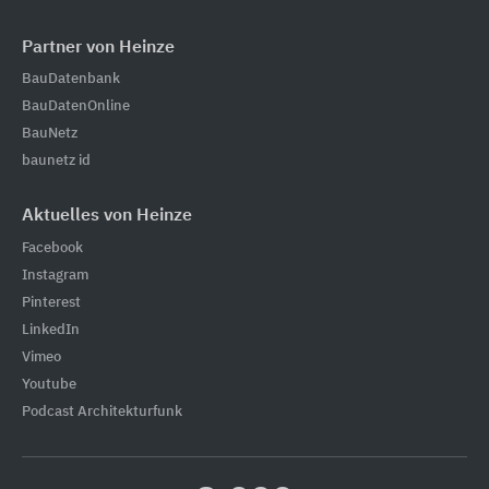
Partner von Heinze
BauDatenbank
BauDatenOnline
BauNetz
baunetz id
Aktuelles von Heinze
Facebook
Instagram
Pinterest
LinkedIn
Vimeo
Youtube
Podcast Architekturfunk