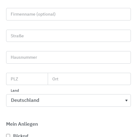
Firmenname (optional)
Straße
Hausnummer
Sanitärraumausstattungen aus Edelstahl
PLZ
Ort
KWC Aquarotter
Land
Mein Anliegen
Rückruf