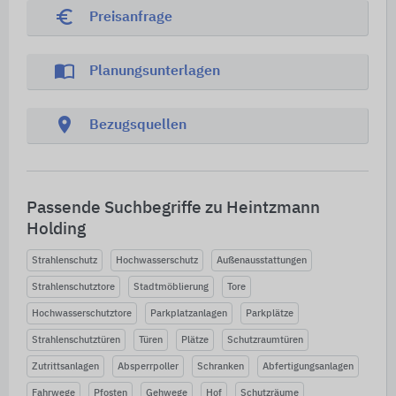
euro_symbol
Preisanfrage
import_contacts
Planungsunterlagen
location_on
Bezugsquellen
Passende Suchbegriffe zu Heintzmann
Holding
Strahlenschutz
Hochwasserschutz
Außenausstattungen
Strahlenschutztore
Stadtmöblierung
Tore
Hochwasserschutztore
Parkplatzanlagen
Parkplätze
Strahlenschutztüren
Türen
Plätze
Schutzraumtüren
Zutrittsanlagen
Absperrpoller
Schranken
Abfertigungsanlagen
Fahrwege
Pfosten
Gehwege
Hof
Schutzräume