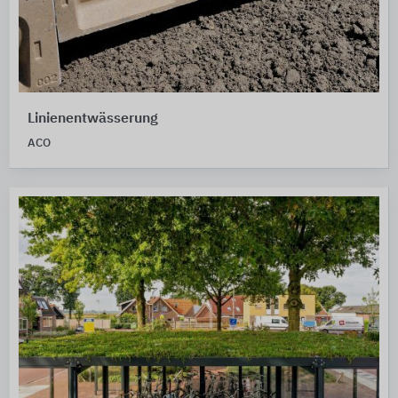
Linienentwässerung
ACO