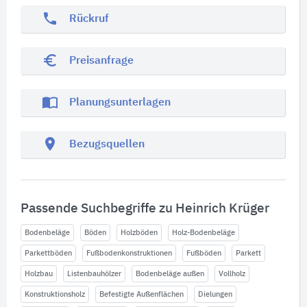
phone
Rückruf
euro_symbol
Preisanfrage
import_contacts
Planungsunterlagen
location_on
Bezugsquellen
Passende Suchbegriffe zu Heinrich Krüger
Bodenbeläge
Böden
Holzböden
Holz-Bodenbeläge
Parkettböden
Fußbodenkonstruktionen
Fußböden
Parkett
Holzbau
Listenbauhölzer
Bodenbeläge außen
Vollholz
Konstruktionsholz
Befestigte Außenflächen
Dielungen