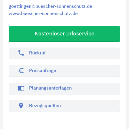
goettingen@buescher-sonnenschutz.de
www.buescher-sonnenschutz.de
Kostenloser Infoservice
phone
Rückruf
euro_symbol
Preisanfrage
import_contacts
Planungsunterlagen
location_on
Bezugsquellen