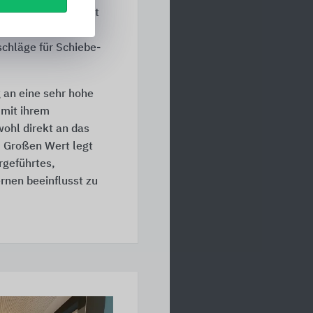
n höchster Qualität
litätsstandard zu
schläge für Schiebe-
 an eine sehr hohe
 mit ihrem
wohl direkt an das
. Großen Wert legt
rgeführtes,
rnen beeinflusst zu