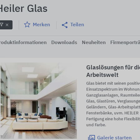
Heiler Glas
Merken
Teilen
roduktinformationen
Downloads
Neuheiten
Firmenportr
Glaslösungen für d
Arbeitswelt
Glas bietet mit seinen positi
Einsatzspektrum im Wohnu
Ganzglasanlagen, Raumteil
Glas, Glastüren, Verglasun
Geländern, Glas-Arbeitsplat
Fensterbänke, uvm. HEILER b
Fertigung eine hohe Flexibil
und Farbe.
Galerie
starten