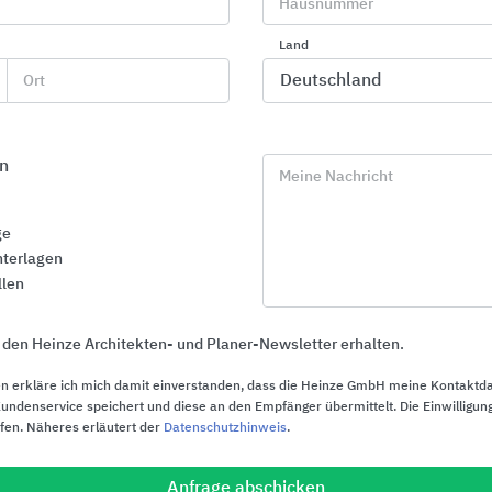
Hausnummer
Land
Ort
n
Die Firmenhistorie
Meine Nachricht
Das Fundament für das Unternehmen wurde bereits im 
ge
Der damalige Firmengründer Alois Heiler erkannte den 
terlagen
rahmenlosen Echtglasdusche und machte sich 1984 selb
llen
Wahlspruch damals, „Gutes Design verträgt wenig“, hat
und ist heute aktueller denn je. Kurze Wege, schnelle 
 den Heinze Architekten- und Planer-Newsletter erhalten.
umfassender Service - er hatte eine genaue Vorstellung
besser machen kann.
n erkläre ich mich damit einverstanden, dass die Heinze GmbH meine Kontaktd
ndenservice speichert und diese an den Empfänger übermittelt. Die Einwilligung
ufen. Näheres erläutert der
Datenschutzhinweis
.
Folgerichtig galt für ihn: Ärmel hochkrempeln, zupacke
zwar in allen Bereichen. Von der Beratung über das Auf
Montage bediente er seine Kunden direkt und persönlic
Anfrage abschicken