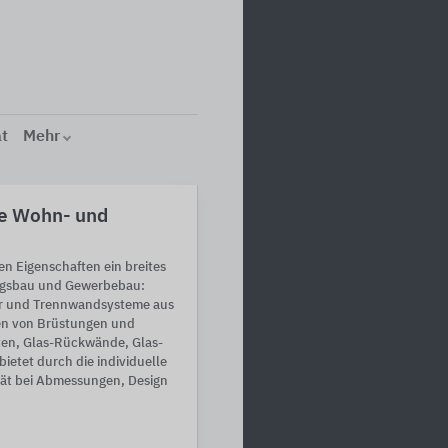
ät
Mehr
ie Wohn- und
ven Eigenschaften ein breites
ngsbau und Gewerbebau:
er und Trennwandsysteme aus
gen von Brüstungen und
ten, Glas-Rückwände, Glas-
ietet durch die individuelle
ität bei Abmessungen, Design