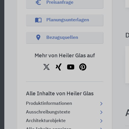
euro_symbol
Preisanfrage
import_contacts
Planungsunterlagen
location_on
Bezugsquellen
Mehr von Heiler Glas auf
Alle Inhalte von Heiler Glas
Produktinformationen
Ausschreibungstexte
Architekturobjekte