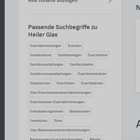
Alle Inhalte anzeigen
N
Passende Suchbegriffe zu
Heiler Glas
Duschabtrennungen
Duschen
Sanitärräume
Sanitäranlagen
Duschräume
Sanitärausstattungen
Sanitärzubehör
Sanitärraumausstattungen
Duschtrennwände
Glasduschen
Duschtüren
Duschkabinen
Glas-Duschwannenduschabtrennungen
Duschwannen-Duschabtrennungen
Entwässerungsrinnen
Badewannen
Innentüren
Türen
Glas-Badewannenduschabtrennungen
Badewannen-Duschabtrennungen
Wände