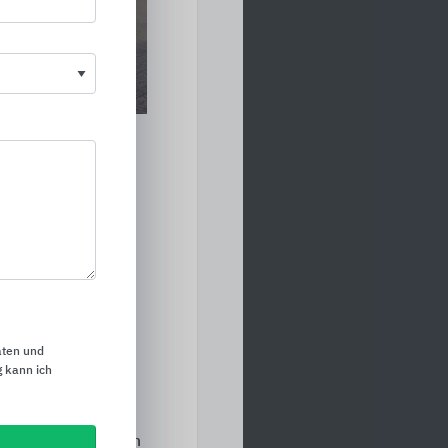
Jahre 1980 gelegt.
Trend zur
stständig. Sein
 sich durchgesetzt
Entscheidungen und
 davon, wie man es
aten und
 kann ich
n, aufbauen und
maß bis hin zur
h. So kam er seinem