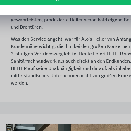
Ziel, rahmenlose und pflegeleichte Duschabtrennungen i
zu produzieren immer näher. Um einen noch höheren Qua
gewährleisten, produzierte Heiler schon bald eigene Be
und Drehtüren.
Was den Service angeht, war für Alois Heiler von Anfang
Kundennähe wichtig, die ihm bei den großen Konzernen
3-stufigen
Vertriebsweg fehlte. Heute liefert HEILER so
Sanitärfachhandwerk als auch direkt an den Endkunden
HEILER auf seine Unabhängigkeit und darauf, als inhabe
mittelständisches Unternehmen nicht von großen Konze
werden.