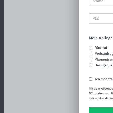
Straße
PLZ
Mein Anliege
Rückruf
Preisanfra
Planungsun
Bezugsque
Ich möchte
Mit dem Absende
Bürodaten zum Ku
jederzeit widerr