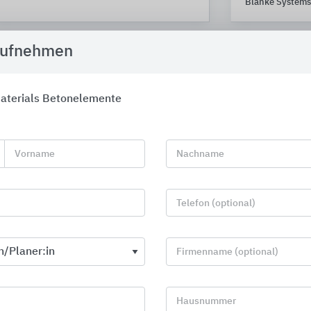
Blanke Systems
aufnehmen
aterials Betonelemente
Vorname
Nachname
Telefon (optional)
Firmenname (optional)
Tragende Wärme- und
Offene Lösu
Trittschalldämmelemente,
Danogips
Hausnummer
Bewehrung, Fassadenbefestigung