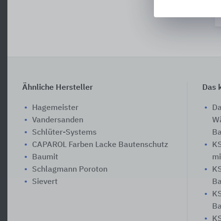
Ähnliche Hersteller
Das k
Hagemeister
Da
Vandersanden
Wä
Schlüter-Systems
Ba
CAPAROL Farben Lacke Bautenschutz
KS
Baumit
mi
Schlagmann Poroton
KS
Sievert
Ba
KS
B
KS