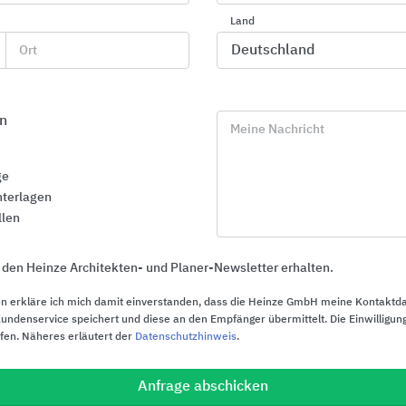
Schöck Bauteile
Land
Ort
n
Meine Nachricht
ge
terlagen
llen
 den Heinze Architekten- und Planer-Newsletter erhalten.
n erkläre ich mich damit einverstanden, dass die Heinze GmbH meine Kontaktd
ndenservice speichert und diese an den Empfänger übermittelt. Die Einwilligung
ufen. Näheres erläutert der
Datenschutzhinweis
.
Außenwandlösungen aus
Wärmedämm
POROTON® Ziegeln
(WDVS) für d
Anfrage abschicken
Dachboden u