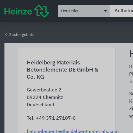
Hersteller
Suchergebnis
Heidelberg Materials
D
Betonelemente DE GmbH &
P
Co. KG
I
Gewerbeallee 2
S
09224
Chemnitz
K
Deutschland
Z
w
Tel. +49 371 27107-0
betonelemente@heidelbergmaterials.com