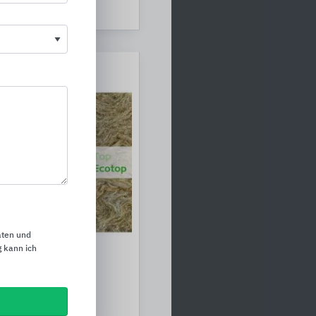
aten und
 kann ich
-Verbundsysteme
ie Fassade, Keller,
nd Sockel