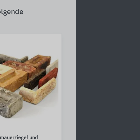
olgende
rmauerziegel und