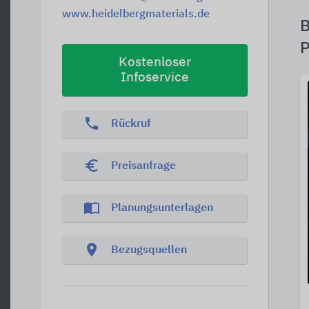
www.heidelbergmaterials.de
B
P
Kostenloser
Infoservice
phone
Rückruf
euro_symbol
Preisanfrage
import_contacts
Planungsunterlagen
location_on
Bezugsquellen