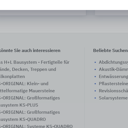
Schlagmann Poroton
Brillux
önnte Sie auch interessieren
Beliebte Suchen
s H+L Bausystem - Fertigteile für
Abdichtungs
nde, Decken, Treppen und
Akustik-Däm
lkonplatten
Entwässerung
-ORIGINAL: Klein- und
Pflasterstein
ttelformatige Mauersteine
Revisionssch
-ORIGINAL: Großformatiges
Solarsysteme
usystem KS-PLUS
-ORIGINAL: Großformatiges
ausystem KS-QUADRO
-ORIGINAL: Systeme KS-QUADRO