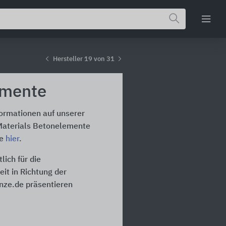
Hersteller 19 von 31
emente
formationen auf unserer
 Materials Betonelemente
te
hier
.
ich für die
it in Richtung der
inze.de präsentieren