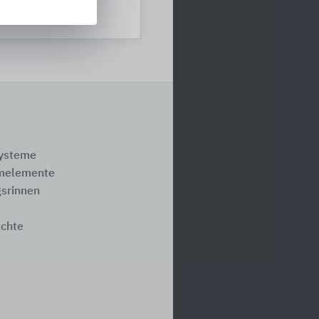
systeme
melemente
srinnen
e
ächte