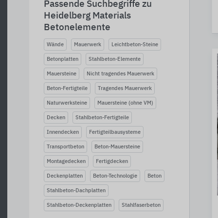
Passende Suchbegriffe zu
Heidelberg Materials
Betonelemente
Wände
Mauerwerk
Leichtbeton-Steine
Betonplatten
Stahlbeton-Elemente
Mauersteine
Nicht tragendes Mauerwerk
Beton-Fertigteile
Tragendes Mauerwerk
Naturwerksteine
Mauersteine (ohne VM)
Decken
Stahlbeton-Fertigteile
Innendecken
Fertigteilbausysteme
Transportbeton
Beton-Mauersteine
Montagedecken
Fertigdecken
Deckenplatten
Beton-Technologie
Beton
Stahlbeton-Dachplatten
Stahlbeton-Deckenplatten
Stahlfaserbeton