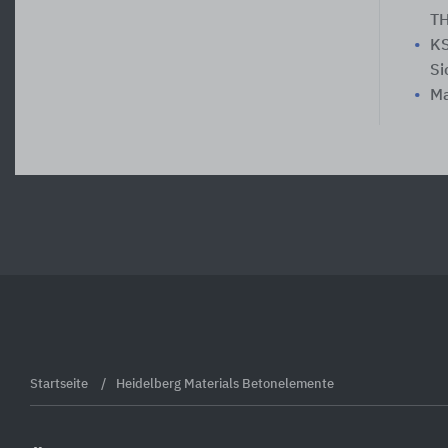
TH
KS
Si
Ma
Startseite
Heidelberg Materials Betonelemente