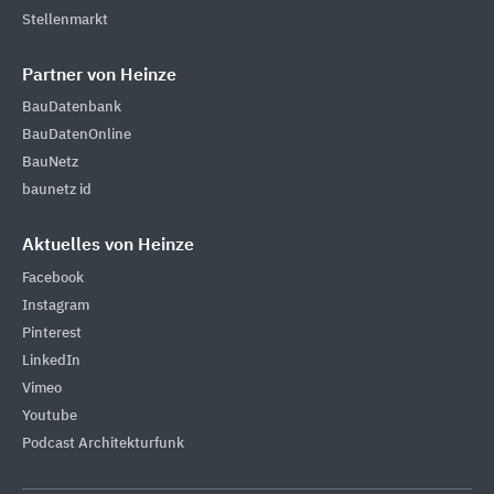
Stellenmarkt
Partner von Heinze
BauDatenbank
BauDatenOnline
BauNetz
baunetz id
Aktuelles von Heinze
Facebook
Instagram
Pinterest
LinkedIn
Vimeo
Youtube
Podcast Architekturfunk