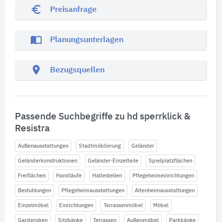
euro_symbol
Preisanfrage
import_contacts
Planungsunterlagen
location_on
Bezugsquellen
Passende Suchbegriffe zu hd sperrklick &
Resistra
Außenausstattungen
Stadtmöblierung
Geländer
Geländerkonstruktionen
Geländer-Einzelteile
Spielplatzflächen
Freiflächen
Handläufe
Haltestellen
Pflegeheimeinrichtungen
Bestuhlungen
Pflegeheimausstattungen
Altenheimausstattungen
Einzelmöbel
Einrichtungen
Terrassenmöbel
Möbel
Garderoben
Sitzbänke
Terrassen
Außenmöbel
Parkbänke