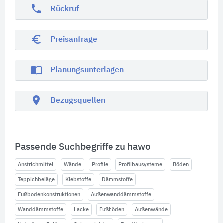
phone
Rückruf
euro_symbol
Preisanfrage
import_contacts
Planungsunterlagen
location_on
Bezugsquellen
Passende Suchbegriffe zu hawo
Anstrichmittel
Wände
Profile
Profilbausysteme
Böden
Teppichbeläge
Klebstoffe
Dämmstoffe
Fußbodenkonstruktionen
Außenwanddämmstoffe
Wanddämmstoffe
Lacke
Fußböden
Außenwände