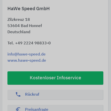
HaWe Speed GmbH
Zilzkreuz 18
53604
Bad Honnef
Deutschland
Tel. +49 2224 98833-0
info@hawe-speed.de
www.hawe-speed.de
Kostenloser Infoservice
phone
Rückruf
euro_symbol
Preisanfrage