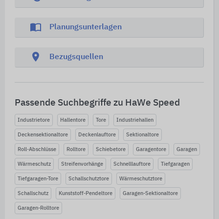
import_contacts
Planungsunterlagen
location_on
Bezugsquellen
Passende Suchbegriffe zu HaWe Speed
Industrietore
Hallentore
Tore
Industriehallen
Deckensektionaltore
Deckenlauftore
Sektionaltore
Roll-Abschlüsse
Rolltore
Schiebetore
Garagentore
Garagen
Wärmeschutz
Streifenvorhänge
Schnelllauftore
Tiefgaragen
Tiefgaragen-Tore
Schallschutztore
Wärmeschutztore
Schallschutz
Kunststoff-Pendeltore
Garagen-Sektionaltore
Garagen-Rolltore