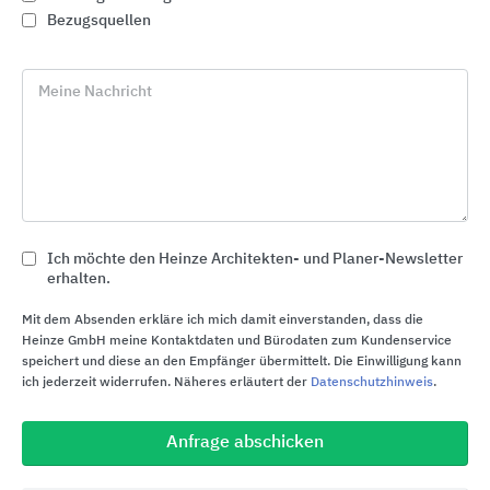
Bezugsquellen
Meine Nachricht
Ich möchte den Heinze Architekten- und Planer-Newsletter
erhalten.
Gewässerschutz: Abscheider und Pumpstationen
für den Erdeinbau
Mit dem Absenden erkläre ich mich damit einverstanden, dass die
ACO
Heinze GmbH meine Kontaktdaten und Bürodaten zum Kundenservice
speichert und diese an den Empfänger übermittelt. Die Einwilligung kann
ich jederzeit widerrufen. Näheres erläutert der
Datenschutzhinweis
.
Anfrage abschicken