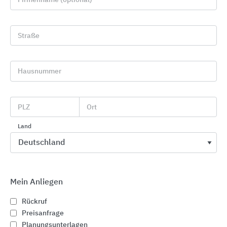
Straße
Hausnummer
Industrie- und Garagentore
PLZ
Ort
Alpha Deuren International
Land
Mein Anliegen
Rückruf
Preisanfrage
Planungsunterlagen