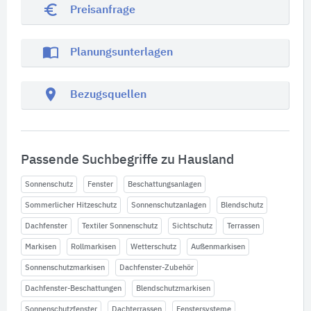
euro_symbol
Preisanfrage
import_contacts
Planungsunterlagen
location_on
Bezugsquellen
Passende Suchbegriffe zu Hausland
Sonnenschutz
Fenster
Beschattungsanlagen
Sommerlicher Hitzeschutz
Sonnenschutzanlagen
Blendschutz
Dachfenster
Textiler Sonnenschutz
Sichtschutz
Terrassen
Markisen
Rollmarkisen
Wetterschutz
Außenmarkisen
Sonnenschutzmarkisen
Dachfenster-Zubehör
Dachfenster-Beschattungen
Blendschutzmarkisen
Sonnenschutzfenster
Dachterrassen
Fenstersysteme