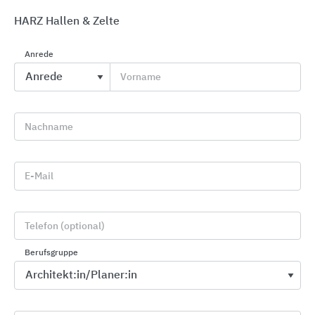
HARZ Hallen & Zelte
Anrede
Vorname
Verladesysteme
Nachname
Novoferm
E-Mail
Telefon (optional)
Berufsgruppe