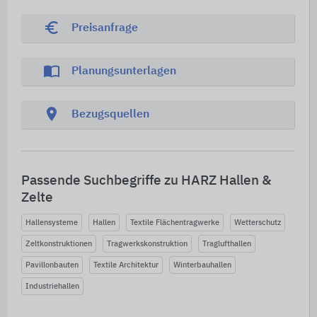
euro_symbol
Preisanfrage
import_contacts
Planungsunterlagen
location_on
Bezugsquellen
Passende Suchbegriffe zu HARZ Hallen &
Zelte
Hallensysteme
Hallen
Textile Flächentragwerke
Wetterschutz
Zeltkonstruktionen
Tragwerkskonstruktion
Traglufthallen
Pavillonbauten
Textile Architektur
Winterbauhallen
Industriehallen