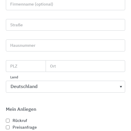
Firmenname (optional)
Straße
Hausnummer
PLZ
Ort
MEA Fenstersysteme und Einbauelemente
Land
MEA Bautechnik
Mein Anliegen
Rückruf
Preisanfrage