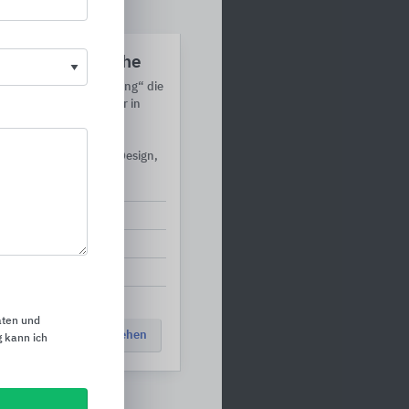
 geht an hansgrohe
nung „Architects’ Darling“ die
favorisierten Hersteller in
chen sowie die
enübergreifenden
enz, Barrierefreiheit, Design,
on.
te und Zubehör
turen
turen
aten und
Auszeichnung ansehen
 kann ich