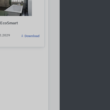
- EcoSmart
12.2029
Download