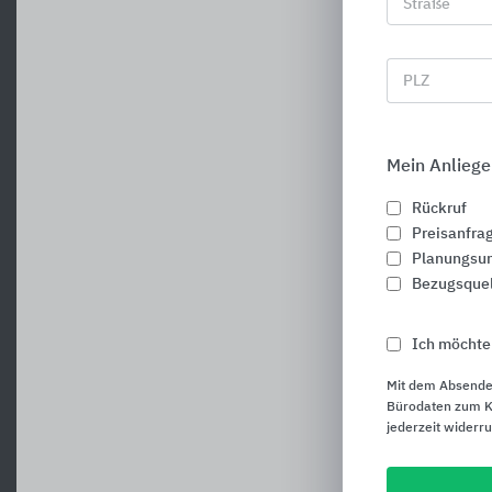
A
Straße
PLZ
Mein Anliege
Rückruf
Preisanfra
Planungsun
Bezugsque
Ich möchte
Mit dem Absende
Bürodaten zum Ku
jederzeit widerr