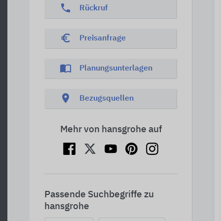
phone
Rückruf
euro_symbol
Preisanfrage
import_contacts
Planungsunterlagen
location_on
Bezugsquellen
Mehr von hansgrohe auf
Passende Suchbegriffe zu
hansgrohe