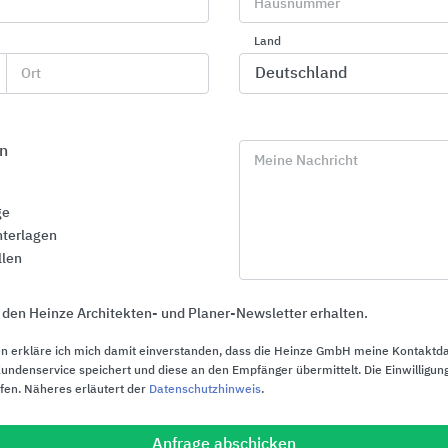
rchitects' Darling
Hausnummer
Land
Architects' Darling
Ort
Heinze ehrt mit der Auszeich
von Architekten und Planern 
verschiedenen Produktberei
n
Gesamtgewinner der branch
Meine Nachricht
Hauptkategorien Energieeffizi
Nachhaltigkeit und Innovati
ge
2016
Sanitäre Objek
terlagen
llen
2015
Sanitäre Arma
2013
Sanitäre Arma
 den Heinze Architekten- und Planer-Newsletter erhalten.
2011
Bad
n erkläre ich mich damit einverstanden, dass die Heinze GmbH meine Kontaktd
ndenservice speichert und diese an den Empfänger übermittelt. Die Einwilligung
ufen. Näheres erläutert der
Datenschutzhinweis
.
Anfrage abschicken