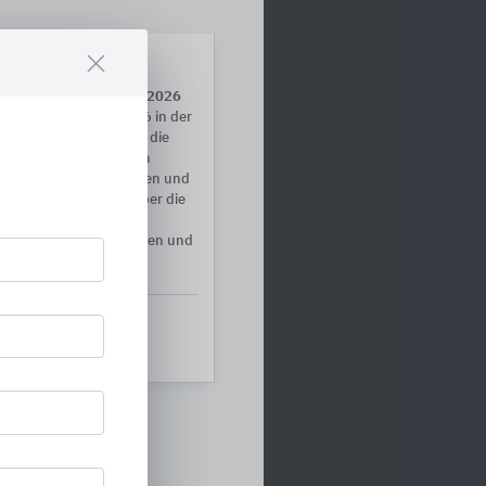
tival für die Bauwende 2026
 18.–19. November 2026 in der
ngt alle zusammen, die die
i Tage lang geht es um
ourcenschonendes Planen und
 um den Austausch über die
 in Architektur und
t, zeigen unsere Lösungen und
h.
Station Berlin
|