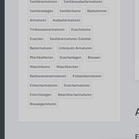
Sanitärarmaturen
Sanitärauslaufarmaturen
Sanitäranlagen
Sanitärräume
Badezimmer
Armaturen
Auslaufarmaturen
Trinkwasserarmaturen
Duschräume
Duschen
Sanitärarmaturen-Zubehör
Badarmaturen
Unterputz-Armaturen
Mischbatterien
Duschanlagen
Brausen
Waschräume
Waschbecken
Badewannenarmaturen
Einhandarmaturen
Einlocharmaturen
Duscharmaturen
Einrichtungen
Waschtischarmaturen
Brausegarnituren
E