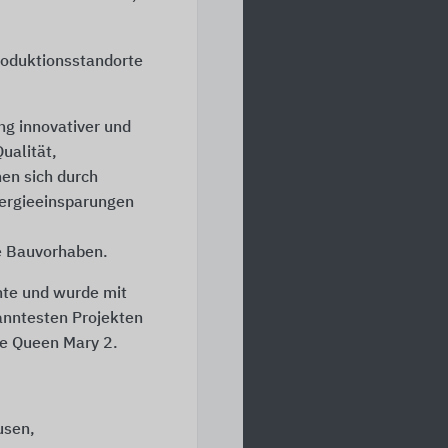
roduktionsstandorte
g innovativer und
ualität,
nen sich durch
ergieeinsparungen
e Bauvorhaben.
hte und wurde mit
anntesten Projekten
ie Queen Mary 2.
usen,