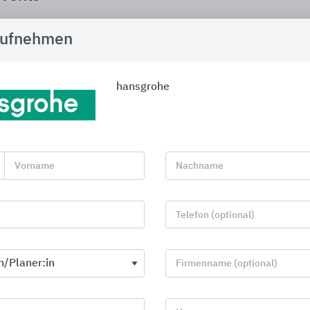
aufnehmen
Klimafestival 2026
Wir sind dabei: 5. Klimafes
Das Klimafestival findet am
hansgrohe
STATION Berlin statt und bri
Bauwende voranbringen. Zwe
konkrete Lösungen für ress
Bauen, um neues Wissen und
aktuellen Herausforderungen
Baubranche. Wir sind vor Or
Vorname
Nachname
freuen uns auf den Austausc
18.11.2026
| Klimafestival 
Telefon (optional)
Präsenzveranstaltung
Firmenname (optional)