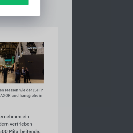
len Messen wie der ISH in
n AXOR und hansgrohe im
ternehmen ein
dern vertrieben
600 Mitarbeitende,