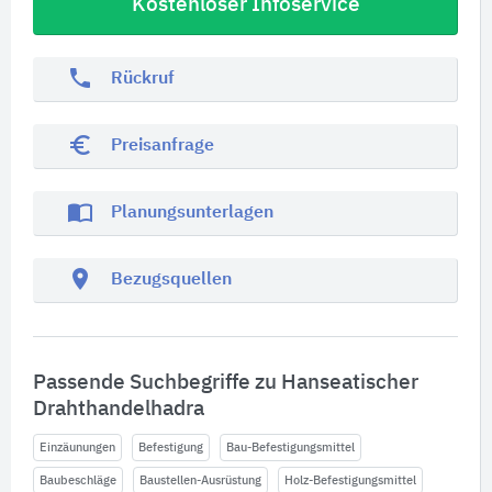
Kostenloser Infoservice
phone
Rückruf
euro_symbol
Preisanfrage
import_contacts
Planungsunterlagen
location_on
Bezugsquellen
Passende Suchbegriffe zu Hanseatischer
Drahthandelhadra
Einzäunungen
Befestigung
Bau-Befestigungsmittel
Baubeschläge
Baustellen-Ausrüstung
Holz-Befestigungsmittel