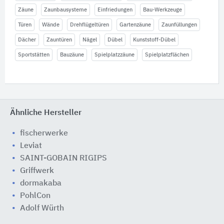
Zäune
Zaunbausysteme
Einfriedungen
Bau-Werkzeuge
Türen
Wände
Drehflügeltüren
Gartenzäune
Zaunfüllungen
Dächer
Zauntüren
Nägel
Dübel
Kunststoff-Dübel
Sportstätten
Bauzäune
Spielplatzzäune
Spielplatzflächen
Ähnliche Hersteller
fischerwerke
Leviat
SAINT-GOBAIN RIGIPS
Griffwerk
dormakaba
PohlCon
Adolf Würth