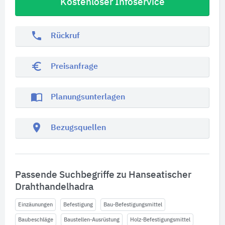
Kostenloser Infoservice
phone
Rückruf
euro_symbol
Preisanfrage
import_contacts
Planungsunterlagen
location_on
Bezugsquellen
Passende Suchbegriffe zu Hanseatischer
Drahthandelhadra
Einzäunungen
Befestigung
Bau-Befestigungsmittel
Baubeschläge
Baustellen-Ausrüstung
Holz-Befestigungsmittel