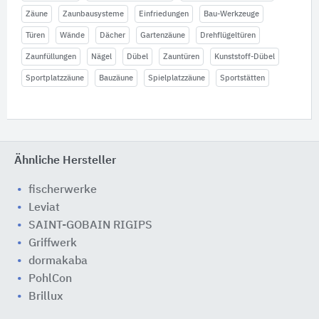
Zäune
Zaunbausysteme
Einfriedungen
Bau-Werkzeuge
Türen
Wände
Dächer
Gartenzäune
Drehflügeltüren
Zaunfüllungen
Nägel
Dübel
Zauntüren
Kunststoff-Dübel
Sportplatzzäune
Bauzäune
Spielplatzzäune
Sportstätten
Ähnliche Hersteller
fischerwerke
Leviat
SAINT-GOBAIN RIGIPS
Griffwerk
dormakaba
PohlCon
Brillux