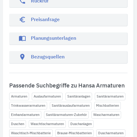
phone
Rückruf
euro_symbol
Preisanfrage
import_contacts
Planungsunterlagen
location_on
Bezugsquellen
Passende Suchbegriffe zu Hansa Armaturen
Armaturen
Auslaufarmaturen
Sanitäranlagen
Sanitärarmaturen
Trinkwasserarmaturen
Sanitärauslaufarmaturen
Mischbatterien
Einhandarmaturen
Sanitärarmaturen-Zubehör
Wascharmaturen
Duschen
Waschtischarmaturen
Duschanlagen
Waschtisch-Mischbatterie
Brause-Mischbatterien
Duscharmaturen