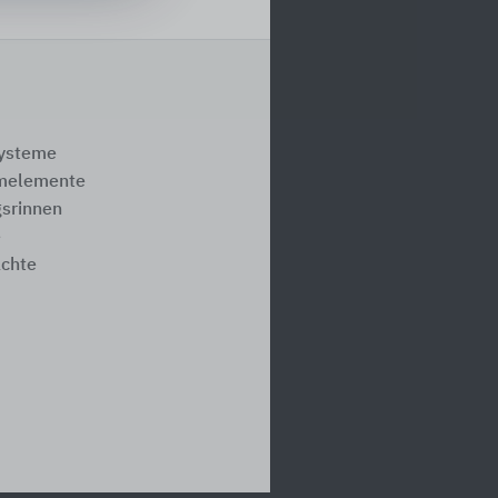
systeme
melemente
srinnen
e
ächte