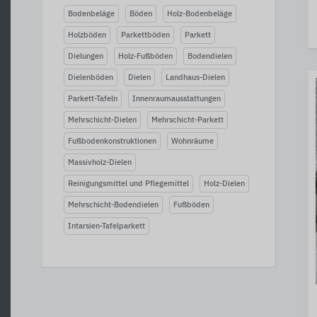
Bodenbeläge
Böden
Holz-Bodenbeläge
Holzböden
Parkettböden
Parkett
Dielungen
Holz-Fußböden
Bodendielen
Dielenböden
Dielen
Landhaus-Dielen
Parkett-Tafeln
Innenraumausstattungen
Mehrschicht-Dielen
Mehrschicht-Parkett
Fußbodenkonstruktionen
Wohnräume
Massivholz-Dielen
Reinigungsmittel und Pflegemittel
Holz-Dielen
Mehrschicht-Bodendielen
Fußböden
Intarsien-Tafelparkett