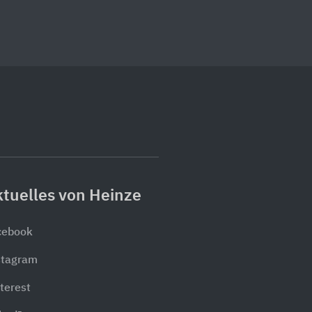
tuelles von Heinze
cebook
stagram
terest