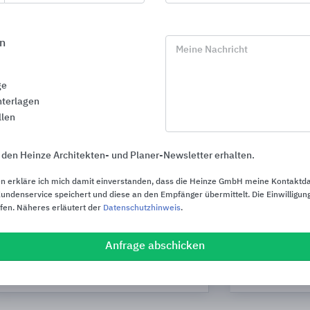
n
Meine Nachricht
ge
terlagen
llen
 den Heinze Architekten- und Planer-Newsletter erhalten.
n erkläre ich mich damit einverstanden, dass die Heinze GmbH meine Kontaktd
ndenservice speichert und diese an den Empfänger übermittelt. Die Einwilligung
ufen. Näheres erläutert der
Datenschutzhinweis
.
Anfrage abschicken
Keramikfliesen für Wand und Boden
MyDesign by
MARAZZI
Schlüter-Syste