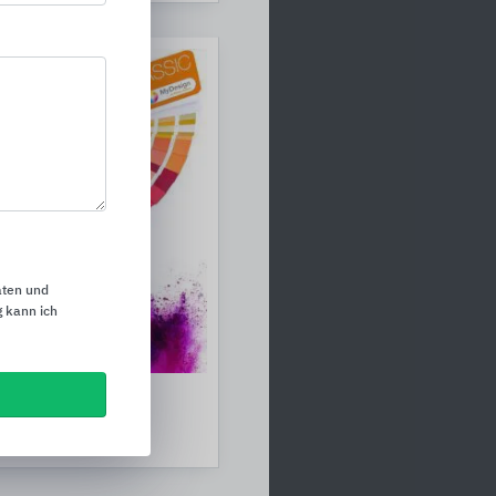
aten und
 kann ich
 Schlüter-Systems
ms