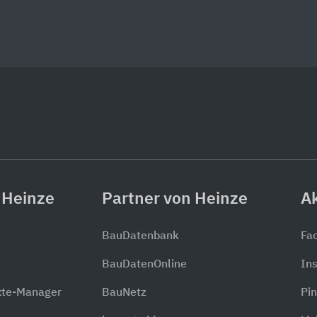
 Heinze
Partner von Heinze
Ak
BauDatenbank
Fa
BauDatenOnline
In
xte-Manager
BauNetz
Pin