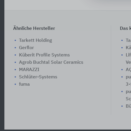
Ähnliche Hersteller
Das k
Tarkett Holding
Ta
Gerflor
Kä
Küberit Profile Systems
Li
Agrob Buchtal Solar Ceramics
Ve
MARAZZI
A
Schlüter-Systems
pu
fuma
3-
pu
Sc
Bü