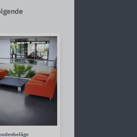
olgende
tbodenbeläge