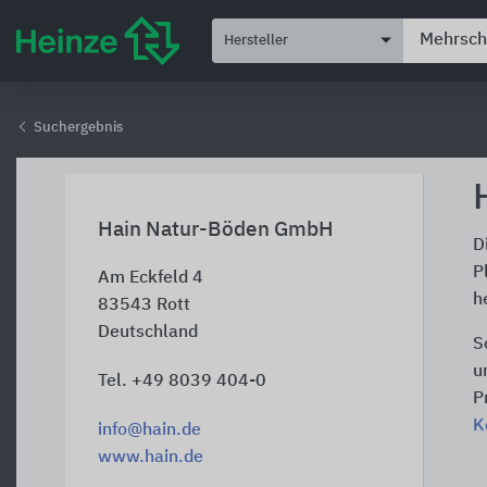
Hersteller
Suchergebnis
Hain Natur-Böden GmbH
D
P
Am Eckfeld 4
h
83543
Rott
Deutschland
S
u
Tel. +49 8039 404-0
P
K
info@hain.de
www.hain.de