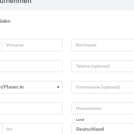
aufnehmen
Böden
Vorname
Nachname
Telefon (optional)
Firmenname (optional)
Hausnummer
Profile für Wand, Boden, Treppe und
Textile mod
Sanierung
Land
Interface
Blanke Systems
Ort