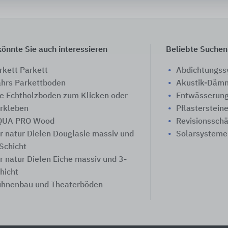
önnte Sie auch interessieren
Beliebte Suchen
rkett Parkett
Abdichtungs
hrs Parkettboden
Akustik-Däm
fe Echtholzboden zum Klicken oder
Entwässerung
rkleben
Pflasterstein
QUA PRO Wood
Revisionssch
r natur Dielen Douglasie massiv und
Solarsysteme
Schicht
r natur Dielen Eiche massiv und 3-
hicht
hnenbau und Theaterböden