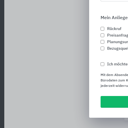
Mein Anliege
Rückruf
Preisanfra
Planungsun
Bezugsque
Ich möchte
Mit dem Absende
Bürodaten zum Ku
jederzeit widerr