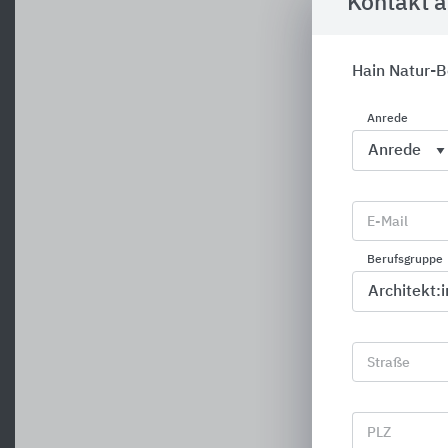
Kontakt 
Hain Natur-
Anrede
E-Mail
Berufsgruppe
Straße
PLZ