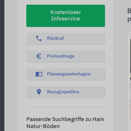
B
Kostenloser
Infoservice
P
phone
Rückruf
euro_symbol
Preisanfrage
import_contacts
Planungsunterlagen
location_on
Bezugsquellen
Passende Suchbegriffe zu Hain
Natur-Böden