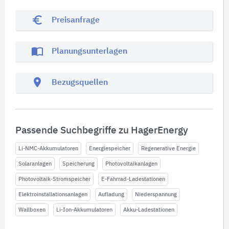
euro_symbol
Preisanfrage
import_contacts
Planungsunterlagen
location_on
Bezugsquellen
Passende Suchbegriffe zu HagerEnergy
Li-NMC-Akkumulatoren
Energiespeicher
Regenerative Energie
Solaranlagen
Speicherung
Photovoltaikanlagen
Photovoltaik-Stromspeicher
E-Fahrrad-Ladestationen
Elektroinstallationsanlagen
Aufladung
Niederspannung
Wallboxen
Li-Ion-Akkumulatoren
Akku-Ladestationen