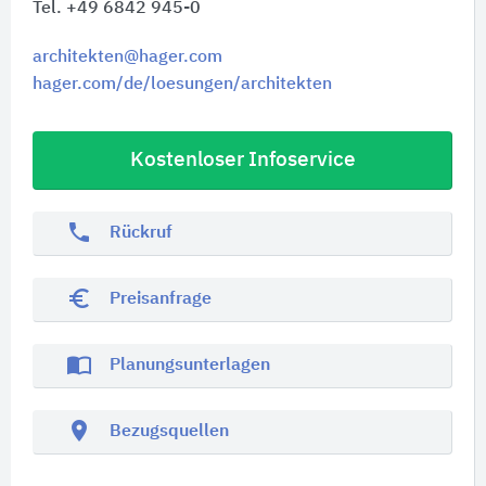
Tel. +49 6842 945-0
architekten@hager.com
hager.com/de/loesungen/architekten
Kostenloser Infoservice
phone
Rückruf
euro_symbol
Preisanfrage
import_contacts
Planungsunterlagen
location_on
Bezugsquellen