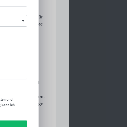
ät. Als Spezialist für
bau bietet die Marke
 und wirtschaftlich
teuerung für ein
r – mit
 Marke Elcom setzt
, um Menschen
 Sicherheit zu sorgen.
aten und
h – durch hochwertige
 kann ich
dividuelle