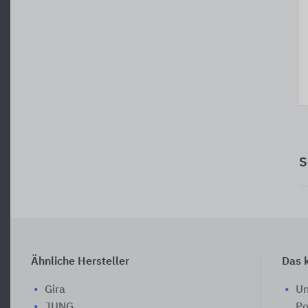
S
Ähnliche Hersteller
Das k
Gira
Un
JUNG
Po