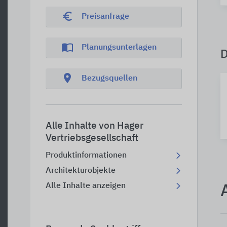
euro_symbol
Preisanfrage
import_contacts
Planungsunterlagen
location_on
Bezugsquellen
Alle Inhalte von Hager
Vertriebsgesellschaft
Produktinformationen
Architekturobjekte
Alle Inhalte anzeigen