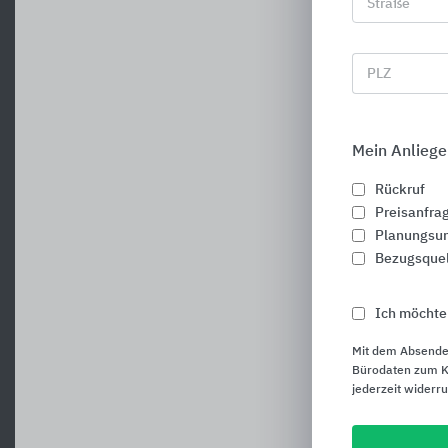
Straße
PLZ
Mein Anliege
Rückruf
Preisanfra
Planungsun
Bezugsque
Ich möchte
Mit dem Absende
Bürodaten zum Ku
jederzeit widerr