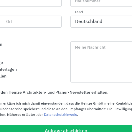
Hausnummer
Hager
Land
Hager verwandelt Elektrizität in Lebensqualit
Ort
Elektroinstallationen im Wohn- und Gewerbe
Hager alles, was Energie sicher, komfortabel
macht – vom Zählerschrank bis zur Gebäudes
n
intelligentes Zuhause.
Meine Nachricht
ge
Elcom
terlagen
llen
Intelligentes Wohnen beginnt vor der Haustü
Türkommunikationssystemen von Elcom. Die
 den Heinze Architekten- und Planer-Newsletter erhalten.
auf modernste Audio- und Videotechnologie
miteinander zu verbinden und gleichzeitig für
n erkläre ich mich damit einverstanden, dass die Heinze GmbH meine Kontaktd
Dabei spricht das Angebot von Elcom für sic
ndenservice speichert und diese an den Empfänger übermittelt. Die Einwilligung
ufen. Näheres erläutert der
Datenschutzhinweis
.
Materialien, erstklassige Verarbeitung und in
Eingangsgestaltung.
Anfrage abschicken