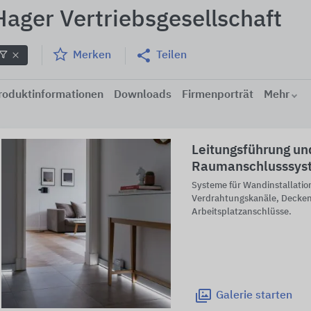
Hager Vertriebsgesellschaft
Merken
Teilen
roduktinformationen
Downloads
Firmenporträt
Mehr
Leitungsführung un
Raumanschlusssys
Systeme für Wandinstallatio
Verdrahtungskanäle, Decken
Arbeitsplatzanschlüsse.
Galerie
starten