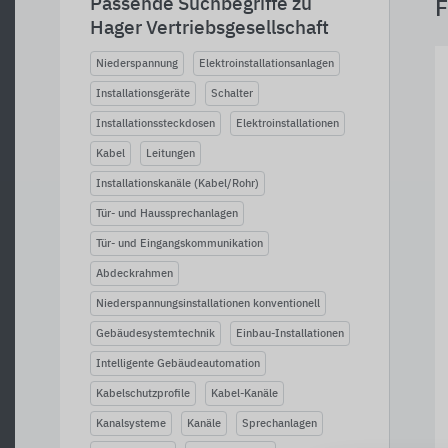
Passende Suchbegriffe zu
F
Hager Vertriebsgesellschaft
Niederspannung
Elektroinstallationsanlagen
Installationsgeräte
Schalter
Installationssteckdosen
Elektroinstallationen
Kabel
Leitungen
Installationskanäle (Kabel/Rohr)
Tür- und Haussprechanlagen
Tür- und Eingangskommunikation
Abdeckrahmen
Niederspannungsinstallationen konventionell
Gebäudesystemtechnik
Einbau-Installationen
Intelligente Gebäudeautomation
Kabelschutzprofile
Kabel-Kanäle
Kanalsysteme
Kanäle
Sprechanlagen