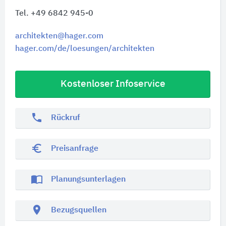
Tel. +49 6842 945-0
architekten@hager.com
hager.com/de/loesungen/architekten
Kostenloser Infoservice
phone
Rückruf
euro_symbol
Preisanfrage
import_contacts
Planungsunterlagen
location_on
Bezugsquellen