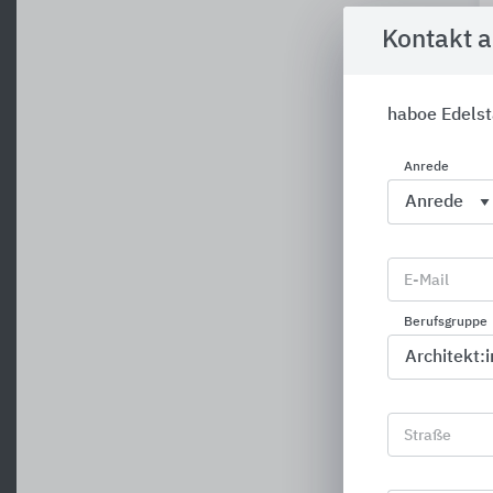
Kontakt 
haboe Edels
Anrede
E-Mail
Berufsgruppe
Straße