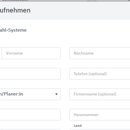
Glas Marte
aufnehmen
tahl-Systeme
Vorname
Nachname
Telefon (optional)
Firmenname (optional)
Hausnummer
Verglasung von FLACHGLAS
Edelstahlnet
Wernberg
Leichtbauarc
Land