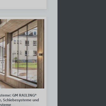
steme: GM RAILING®
r, Schiebesysteme und
ysteme