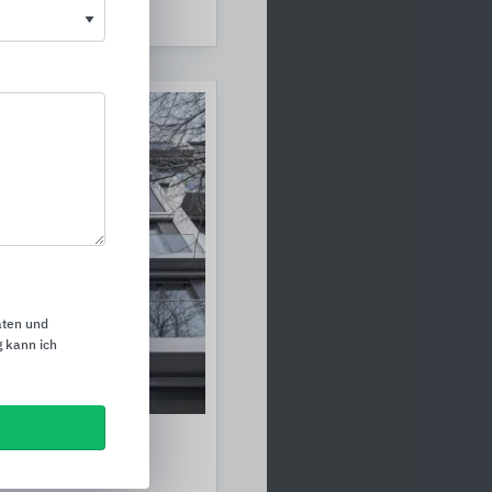
aten und
 kann ich
ngen
teme