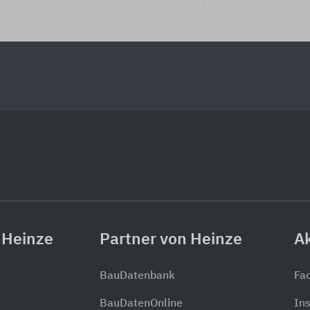
 Heinze
Partner von Heinze
Ak
BauDatenbank
Fa
BauDatenOnline
In