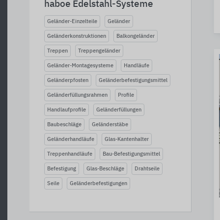
haboe Edelstahl-Systeme
Geländer-Einzelteile
Geländer
Geländerkonstruktionen
Balkongeländer
Treppen
Treppengeländer
Geländer-Montagesysteme
Handläufe
Geländerpfosten
Geländerbefestigungsmittel
Geländerfüllungsrahmen
Profile
Handlaufprofile
Geländerfüllungen
Baubeschläge
Geländerstäbe
Geländerhandläufe
Glas-Kantenhalter
Treppenhandläufe
Bau-Befestigungsmittel
Befestigung
Glas-Beschläge
Drahtseile
Seile
Geländerbefestigungen