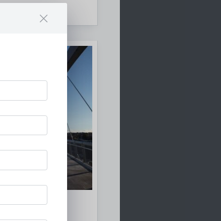
ze für die
hitektur