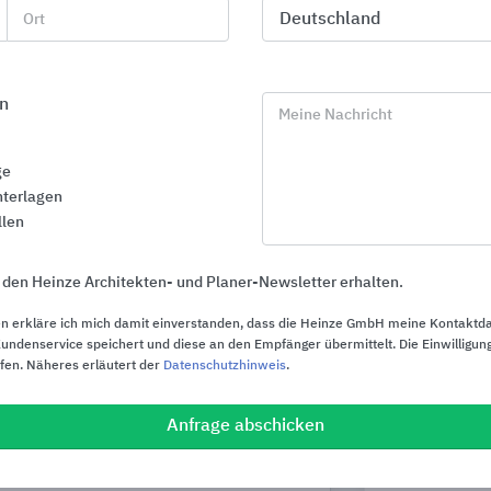
FLACHGLAS Wernberg
Carl Stahl ARC
Ort
n
Meine Nachricht
ge
terlagen
llen
 den Heinze Architekten- und Planer-Newsletter erhalten.
n erkläre ich mich damit einverstanden, dass die Heinze GmbH meine Kontaktd
ndenservice speichert und diese an den Empfänger übermittelt. Die Einwilligung
ufen. Näheres erläutert der
Datenschutzhinweis
.
Anfrage abschicken
Schlüter®-Profile
Fensterlösu
Schlüter-Systems
Abel Metallsys