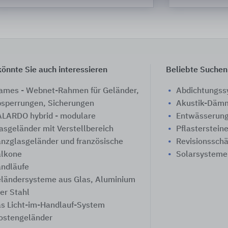
önnte Sie auch interessieren
Beliebte Suchen
ames - Webnet-Rahmen für Geländer,
Abdichtungs
sperrungen, Sicherungen
Akustik-Däm
LARDO hybrid - modulare
Entwässerung
asgeländer mit Verstellbereich
Pflasterstein
nzglasgeländer und französische
Revisionssch
lkone
Solarsysteme
ndläufe
ländersysteme aus Glas, Aluminium
er Stahl
s Licht-im-Handlauf-System
ostengeländer