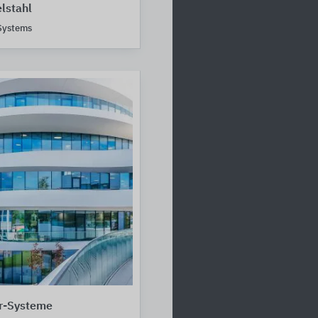
lstahl
 Systems
r-Systeme