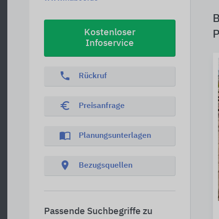
B
Kostenloser
P
Infoservice
phone
Rückruf
euro_symbol
Preisanfrage
import_contacts
Planungsunterlagen
location_on
Bezugsquellen
Passende Suchbegriffe zu