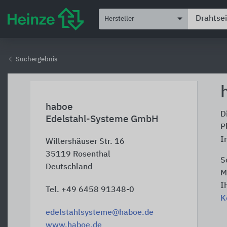
Hersteller
Suchergebnis
haboe
D
Edelstahl-Systeme GmbH
P
I
Willershäuser Str. 16
35119
Rosenthal
S
Deutschland
M
I
Tel. +49 6458 91348-0
K
edelstahlsysteme@haboe.de
www.haboe.de