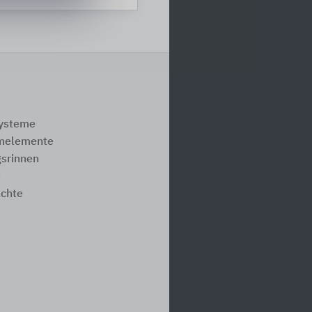
systeme
melemente
srinnen
e
ächte