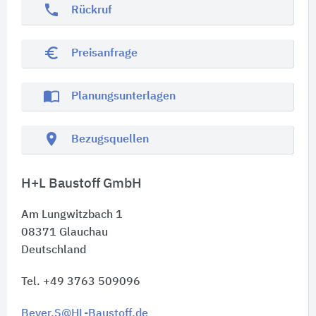
phone
Rückruf
euro_symbol
Preisanfrage
import_contacts
Planungsunterlagen
location_on
Bezugsquellen
H+L Baustoff GmbH
Am Lungwitzbach 1
08371
Glauchau
Deutschland
Tel. +49 3763 509096
Beyer.S@HL-Baustoff.de