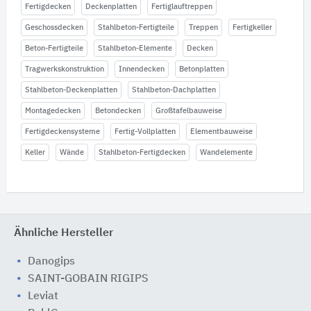
Fertigdecken
Deckenplatten
Fertiglauftreppen
Geschossdecken
Stahlbeton-Fertigteile
Treppen
Fertigkeller
Beton-Fertigteile
Stahlbeton-Elemente
Decken
Tragwerkskonstruktion
Innendecken
Betonplatten
Stahlbeton-Deckenplatten
Stahlbeton-Dachplatten
Montagedecken
Betondecken
Großtafelbauweise
Fertigdeckensysteme
Fertig-Vollplatten
Elementbauweise
Keller
Wände
Stahlbeton-Fertigdecken
Wandelemente
Ähnliche Hersteller
Danogips
SAINT-GOBAIN RIGIPS
Leviat