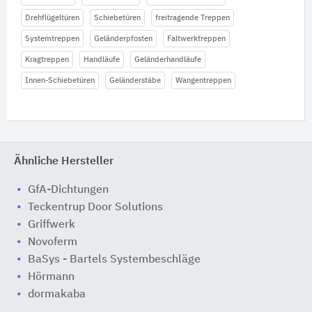
Drehflügeltüren
Schiebetüren
freitragende Treppen
Systemtreppen
Geländerpfosten
Faltwerktreppen
Kragtreppen
Handläufe
Geländerhandläufe
Innen-Schiebetüren
Geländerstäbe
Wangentreppen
Ähnliche Hersteller
GfA-Dichtungen
Teckentrup Door Solutions
Griffwerk
Novoferm
BaSys - Bartels Systembeschläge
Hörmann
dormakaba