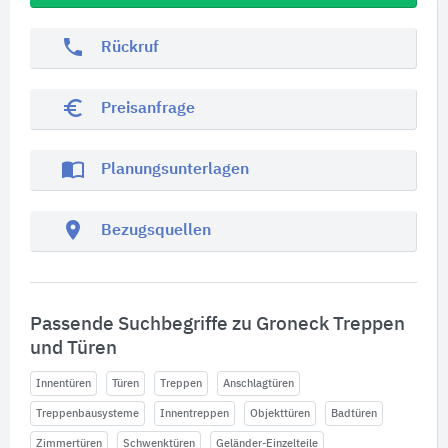
phone
Rückruf
euro_symbol
Preisanfrage
import_contacts
Planungsunterlagen
location_on
Bezugsquellen
Passende Suchbegriffe zu Groneck Treppen
und Türen
Innentüren
Türen
Treppen
Anschlagtüren
Treppenbausysteme
Innentreppen
Objekttüren
Badtüren
Zimmertüren
Schwenktüren
Geländer-Einzelteile