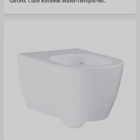
GROHE Cube Keramik Wand-Tiefspül-WC