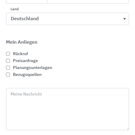
Download
Download
Land
Alle anzeigen
Mein Anliegen
Downloads
Rückruf
Preisanfrage
Produktinfos zum Mitnehmen
Planungsunterlagen
Bezugsquellen
GROHE Badkeramik
Download
Meine Nachricht
GROHE Dusch-WCs
Download
Allgemeines zu GROHE