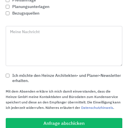
Preisanfrage
Planungsunterlagen
Bezugsquellen
Meine Nachricht
Ich möchte den Heinze Architekten- und Planer-Newsletter
erhalten.
Entwässerungssysteme für Außenanlagen, Haus,
Mit dem Absenden erkläre ich mich damit einverstanden, dass die
Hof und Garten sowie Sportanlagen
Heinze GmbH meine Kontaktdaten und Bürodaten zum Kundenservice
speichert und diese an den Empfänger übermittelt. Die Einwilligung kann
ANRIN
ich jederzeit widerrufen. Näheres erläutert der
Datenschutzhinweis
.
Anfrage abschicken