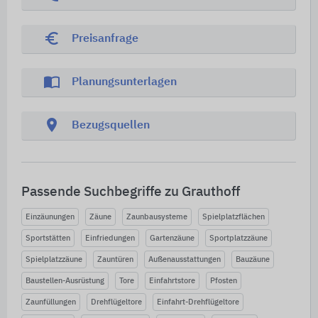
euro_symbol
Preisanfrage
import_contacts
Planungsunterlagen
location_on
Bezugsquellen
Passende Suchbegriffe zu Grauthoff
Einzäunungen
Zäune
Zaunbausysteme
Spielplatzflächen
Sportstätten
Einfriedungen
Gartenzäune
Sportplatzzäune
Spielplatzzäune
Zauntüren
Außenausstattungen
Bauzäune
Baustellen-Ausrüstung
Tore
Einfahrtstore
Pfosten
Zaunfüllungen
Drehflügeltore
Einfahrt-Drehflügeltore