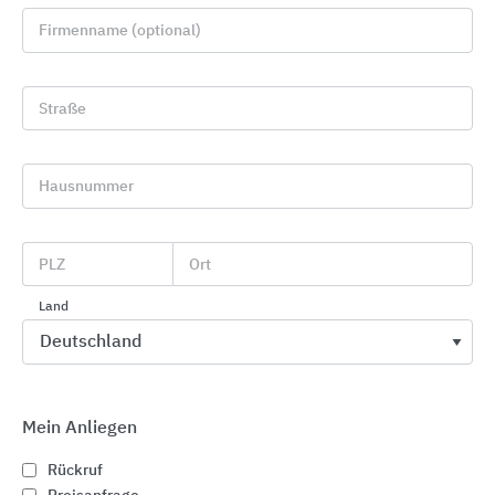
Firmenname (optional)
Straße
Hausnummer
Zugangskontrolle mit Toren, Drehkreuzen und
PLZ
Ort
Schranken
Heras
Land
Mein Anliegen
Rückruf