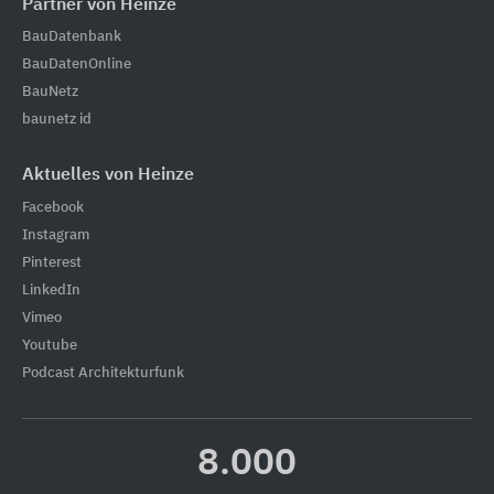
Partner von Heinze
BauDatenbank
BauDatenOnline
BauNetz
baunetz id
Aktuelles von Heinze
Facebook
Instagram
Pinterest
LinkedIn
Vimeo
Youtube
Podcast Architekturfunk
8.000