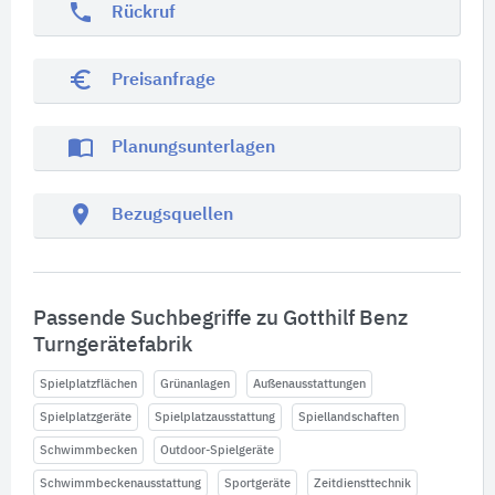
phone
Rückruf
euro_symbol
Preisanfrage
import_contacts
Planungsunterlagen
location_on
Bezugsquellen
Passende Suchbegriffe zu Gotthilf Benz
Turngerätefabrik
Spielplatzflächen
Grünanlagen
Außenausstattungen
Spielplatzgeräte
Spielplatzausstattung
Spiellandschaften
Schwimmbecken
Outdoor-Spielgeräte
Schwimmbeckenausstattung
Sportgeräte
Zeitdiensttechnik