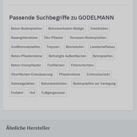
Passende Suchbegriffe zu GODELMANN
Beton-Bodenplatten
Betonwerkstein-Beläge
Steinböden
Rasengittersteine
Öko-Pflaster
Terrassen-Bodenplatten
Großformatplatten
Treppen
Blockstufen
Landschaftsbau
Beton-Pflastersteine
Befestigte Außenflächen
Betonplatten
Beton-Steinpflaster
Freiflächen
Filterschichten
Oberflächen-Entwässerung
Pflastersteine
Schmutzschutz
Gehwegplatten
Natursteinböden
Bodenplatten zur Verlegung
Einfahrt
Hof
Fußgängerzone
Ähnliche Hersteller