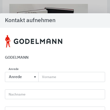
Kontakt aufnehmen
GODELMANN
Referenzbuch OBJEKTE
von Godelmann
02
Anrede
Unternehmensporträt
Vorname
Hochwertige, zeitgemäße Produkte in
bestmöglicher Qualität - nach diesem einfachen
Nachname
aber überzeugendem Konzept fertigt und
entwickelt GODELMANN Flächensysteme,
Mauersysteme und Sonderbauteile aus Beton.