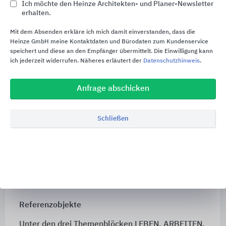
Ich möchte den Heinze Architekten- und Planer-Newsletter
Qualitätsbewusstsein, zukunftsweisende
erhalten.
Technologien, Nachhaltigkeit in der Produktion
Mit dem Absenden erkläre ich mich damit einverstanden, dass die
und maßgeschneiderte Lösungen. Der enge
Heinze GmbH meine Kontaktdaten und Bürodaten zum Kundenservice
Austausch mit Planern und Architekten sowie die
speichert und diese an den Empfänger übermittelt. Die Einwilligung kann
gemeinsame Entwicklung von Formen, Farben und
ich jederzeit widerrufen. Näheres erläutert der
Datenschutzhinweis
.
Oberflächen zeichnen das Familienunternehmen
als kreativ und äußerst gestaltungswillig aus.
Anfrage abschicken
Hochkarätige Auszeichnungen mit Design- und
Schließen
Umweltpreisen bestätigen das Unternehmen auf
seinem Weg. Als Pionier im Umwelt- und
Klimaschutz produziert GODELMANN seit 2015
klimaneutral. Die Produkte überzeugen durch
exakte Maßgenauigkeit, brillante Oberflächen,
natürliche Farben und der hohen Produktgüte.
Referenzobjekte
Unter den drei Themenblöcken LEBEN, ARBEITEN,